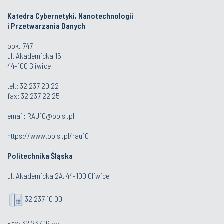
Katedra Cybernetyki, Nanotechnologii
i Przetwarzania Danych
pok. 747
ul. Akademicka 16
44-100 Gliwice
tel.:
32 237 20 22
fax:
32 237 22 25
email:
RAU10@polsl.pl
https://www.polsl.pl/rau10
Politechnika Śląska
ul. Akademicka 2A, 44-100 Gliwice
32 237 10 00
Fax: 32 237 16 55