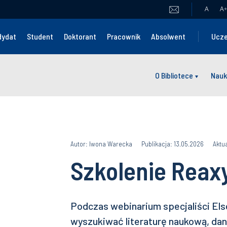
A
A
+
dydat
Student
Doktorant
Pracownik
Absolwent
Ucze
O Bibliotece
Nauk
Autor: Iwona Warecka
Publikacja: 13.05.2026
Aktua
Szkolenie Reaxy
Podczas webinarium specjaliści Els
wyszukiwać literaturę naukową, da