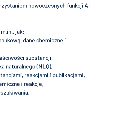
orzystaniem nowoczesnych funkcji AI
.in., jak:
 naukową, dane chemiczne i
aściwości substancji,
yka naturalnego (NLQ),
ancjami, reakcjami i publikacjami,
miczne i reakcje,
yszukiwania.