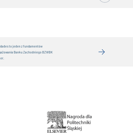
idades to jeden z fundamentów
gażowania Banku Zachodniego BZWBK
er.