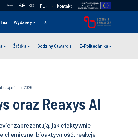
Kontakt
PL
A
++
lnia
Wydziały
a
Źródła
Godziny Otwarcia
E-Politechnika
lizacja: 13.05.2026
s oraz Reaxys AI
evier zaprezentują, jak efektywnie
ne chemiczne, bioaktywność, reakcje