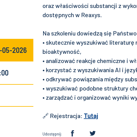
oraz właściwości substancji z wyk
dostępnych w Reaxys.
Na szkoleniu dowiedzą się Państwo m
• skutecznie wyszukiwać literaturę
4-05-2026
bioaktywność,
• analizować reakcje chemiczne i wł
• korzystać z wyszukiwania AI i jęz
:00
• odkrywać powiązania między subst
• wyszukiwać podobne struktury che
• zarządzać i organizować wyniki w
🔗 Rejestracja:
Tutaj
Udostępnij: