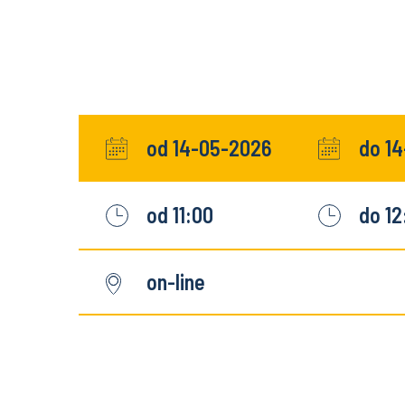
od 14-05-2026
do 1
od 11:00
do 12
on-line