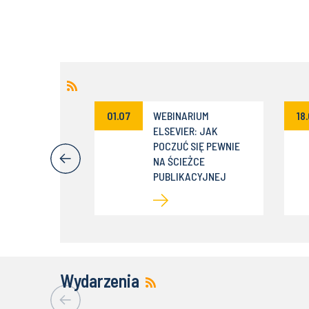
um „AI dla
01.07
WEBINARIUM
18
ców -
ELSEVIER: JAK
zne
POCZUĆ SIĘ PEWNIE
wania w
NA ŚCIEŻCE
ch”
PUBLIKACYJNEJ
Wydarzenia