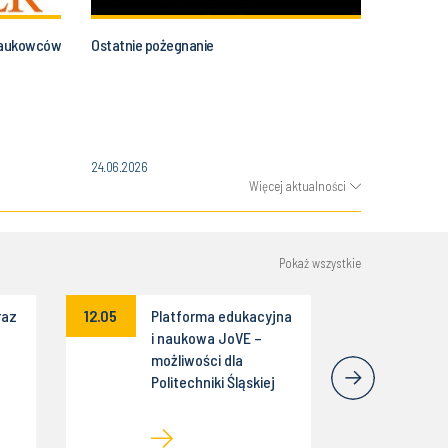
 naukowców
Ostatnie pożegnanie
24.06.2026
Więcej aktualności
Pokaż wszystkie
raz
12.05
Platforma edukacyjna
i naukowa JoVE –
możliwości dla
Politechniki Śląskiej