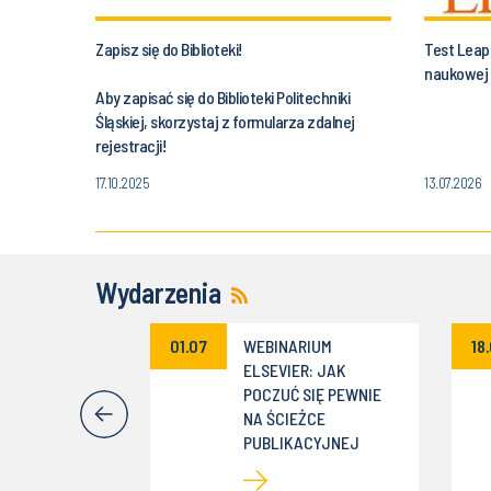
Zapisz się do Biblioteki!
Test Leap
naukowej
Aby zapisać się do Biblioteki Politechniki
Śląskiej, skorzystaj z formularza zdalnej
rejestracji!
17.10.2025
13.07.2026
Wydarzenia
um „AI dla
01.07
WEBINARIUM
18
ców -
ELSEVIER: JAK
zne
POCZUĆ SIĘ PEWNIE
wania w
NA ŚCIEŻCE
ch”
PUBLIKACYJNEJ