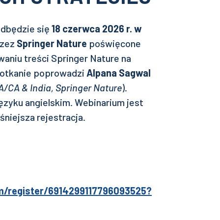
odbędzie się
18 czerwca 2026 r. w
rzez
Springer Nature
poświęcone
aniu treści Springer Nature na
Spotkanie poprowadzi
Alpana Sagwal
CA & India, Springer Nature
).
zyku angielskim. Webinarium jest
niejsza rejestracja.
m/register/6914299117796093525?