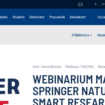
A
A
+
dydat
Student
Doktorant
Pracownik
Absolwent
Ucze
O Bibliotece
Nauk
Autor: Iwona Warecka
Publikacja: 11.06.2026
Aktua
WEBINARIUM M
SPRINGER NATU
SMART RESEAR