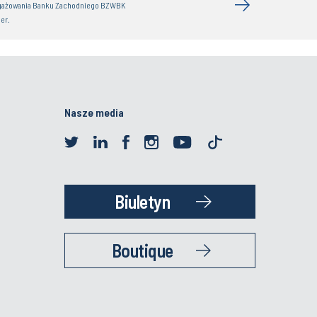
gażowania Banku Zachodniego BZWBK
er.
Nasze media
Biuletyn
Boutique