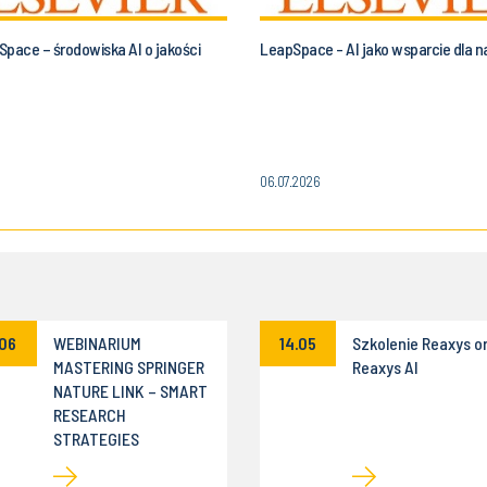
Space – środowiska AI o jakości
LeapSpace - AI jako wsparcie dla
06.07.2026
.06
WEBINARIUM
14.05
Szkolenie Reaxys o
MASTERING SPRINGER
Reaxys AI
NATURE LINK – SMART
RESEARCH
STRATEGIES