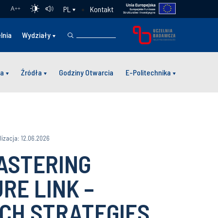
Kontakt
PL
A
++
lnia
Wydziały
a
Źródła
Godziny Otwarcia
E-Politechnika
lizacja: 12.06.2026
ASTERING
RE LINK –
CH STRATEGIES