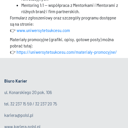
Mentoring 1:1 — współpraca z Mentorkami i Mentorami z
różnych branż i firm partnerskich.
Formularz zgłoszeniowy oraz szczegóły programu dostępne
są na stronie:
👉
www.uniwersytetsukcesu.com
Materiały promocyjne (grafiki, opisy, gotowe posty) można
pobrać tutaj:
👉
https://uniwersytetsukcesu.com/materialy-promocyjne/
Biuro Karier
ul. Konarskiego 20 pok. 106
tel.
32 237 15 59
/
32 237 20 75
kariera@polsl.pl
www.kariera.polsl.pl