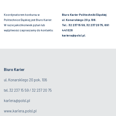
Koordynatorem konkursu w
Biuro Karier Politechniki Śląskiej
Politechnice Śląskiej jest Biuro Karier.
ul. Konarskiego 20 p.106.
W razie jakichkolwiek pytań lub
Tel.: 32 237 15 59, 32 237 20 75, 691
wątpliwości zapraszamy do kontaktu:
441 028
kariera@polsl.pl.
Biuro Karier
ul. Konarskiego 20 pok. 106
tel.
32 237 15 59
/
32 237 20 75
kariera@polsl.pl
www.kariera.polsl.pl