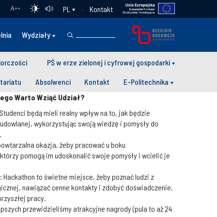
Kontakt
PL
A
++
lnia
Wydziały
iorczości
PŚ w erze zielonej i cyfrowej gospodarki
tariatu
Absolwenci
Kontakt
E-Politechnika
zego Warto Wziąć Udział?
Studenci będą mieli realny wpływ na to, jak będzie
udowlanej, wykorzystując swoją wiedzę i pomysły do
.
epowtarzalna okazja, żeby pracować u boku
 którzy pomogą im udoskonalić swoje pomysły i wcielić je
y: Hackathon to świetne miejsce, żeby poznać ludzi z
gicznej, nawiązać cenne kontakty i zdobyć doświadczenie,
rzyszłej pracy.
lepszych przewidzieliśmy atrakcyjne nagrody (pula to aż 24