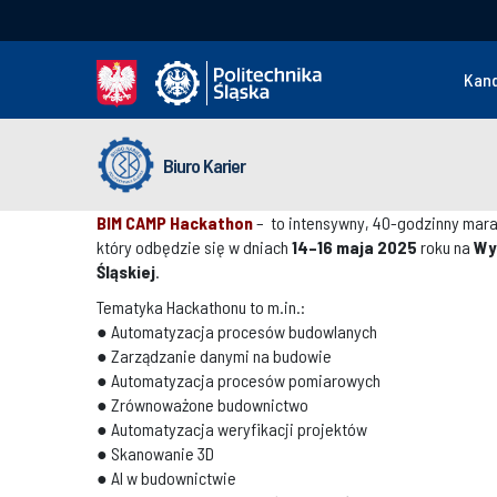
Kan
Biuro Karier
BIM CAMP Hackathon
– to intensywny, 40-godzinny mara
który odbędzie się w dniach
14–16 maja 2025
roku na
Wyd
Śląskiej
.
Tematyka Hackathonu to m.in.:
● Automatyzacja procesów budowlanych
● Zarządzanie danymi na budowie
● Automatyzacja procesów pomiarowych
● Zrównoważone budownictwo
● Automatyzacja weryfikacji projektów
● Skanowanie 3D
● AI w budownictwie