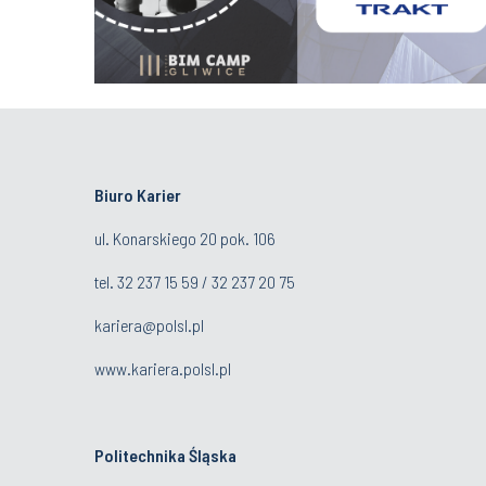
Biuro Karier
ul. Konarskiego 20 pok. 106
tel.
32 237 15 59
/
32 237 20 75
kariera@polsl.pl
www.kariera.polsl.pl
Politechnika Śląska