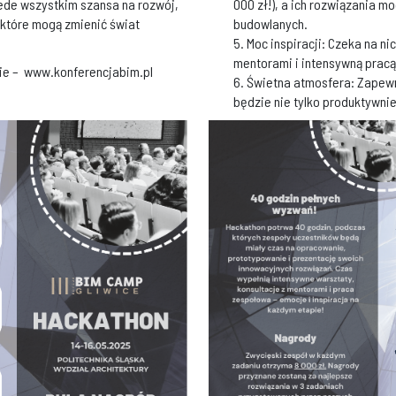
zede wszystkim szansa na rozwój,
000 zł!), a ich rozwiązania 
które mogą zmienić świat
budowlanych.
5. Moc inspiracji: Czeka na n
mentorami i intensywną pracą
onie – www.konferencjabim.pl
6. Świetna atmosfera: Zapew
będzie nie tylko produktywnie, 