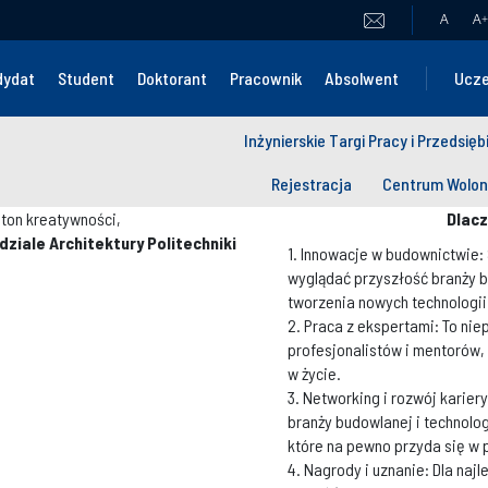
A
A
+
dydat
Student
Doktorant
Pracownik
Absolwent
Ucze
Inżynierskie Targi Pracy i Przedsięb
Rejestracja
Centrum Wolon
ton kreatywności,
Dlac
ziale Architektury Politechniki
1. Innowacje w budownictwie: 
wyglądać przyszłość branży b
tworzenia nowych technologii
2. Praca z ekspertami: To ni
profesjonalistów i mentorów,
w życie.
3. Networking i rozwój karier
branży budowlanej i technolo
które na pewno przyda się w p
4. Nagrody i uznanie: Dla naj