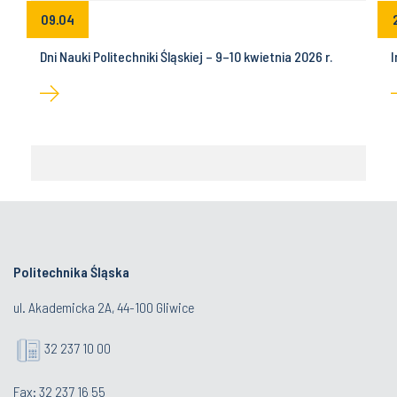
09.04
Dni Nauki Politechniki Śląskiej – 9–10 kwietnia 2026 r.
I
Politechnika Śląska
ul. Akademicka 2A, 44-100 Gliwice
32 237 10 00
Fax: 32 237 16 55