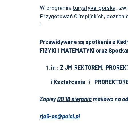
W programie
turystyka górska
, zw
Przygotowań Olimpijskich, poznani
)
Przewidywane są spotkania z Kadr
FIZYKI i MATEMATYKI oraz Spotka
in
: Z JM REKTOREM, PROREKT
i Kształcenia i PROREKTOREM 
Zapisy
DO 18 sierpnia
mailowo na ad
rjo6-os@polsl.pl