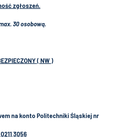
jność zgłoszeń.
max. 30 osobową.
BEZPIECZONY ( NW )
m na konto Politechniki Śląskiej nr
 0211 3056