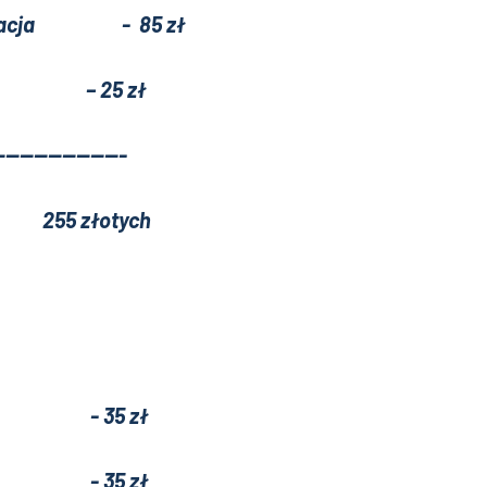
, kolacja - 85 zł
ie – 25 zł
--------
łotych
- 35 zł
- 35 zł