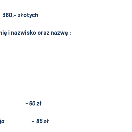
 360,- złotych
mię i nazwisko oraz nazwę :
cja – 60 zł
 kolacja - 85 zł