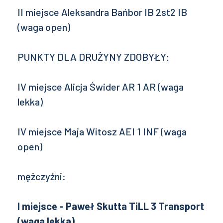
II miejsce Aleksandra Bańbor IB 2st2 IB
(waga open)
PUNKTY DLA DRUŻYNY ZDOBYŁY:
IV miejsce Alicja Świder AR 1 AR (waga
lekka)
IV miejsce Maja Witosz AEI 1 INF (waga
open)
mężczyźni:
I miejsce - Paweł Skutta TiLL 3 Transport
(waga lekka)