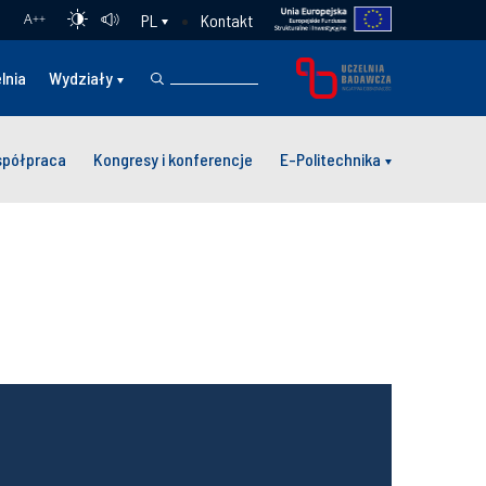
Kontakt
PL
A
++
lnia
Wydziały
półpraca
Kongresy i konferencje
E-Politechnika