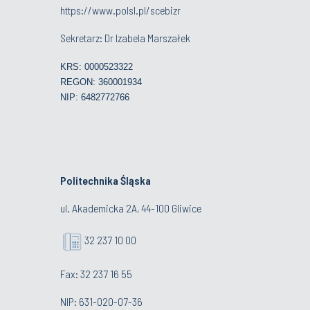
https://www.polsl.pl/scebizr
Sekretarz: Dr Izabela Marszałek
KRS: 0000523322
REGON: 360001934
NIP: 6482772766
Politechnika Śląska
ul. Akademicka 2A, 44-100 Gliwice
32 237 10 00
Fax: 32 237 16 55
NIP: 631-020-07-36