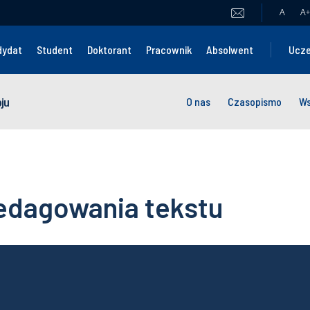
A
A
+
dydat
Student
Doktorant
Pracownik
Absolwent
Ucze
ju
O nas
Czasopismo
Ws
edagowania tekstu