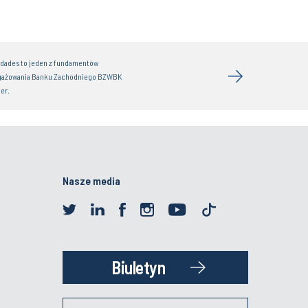
idades to jeden z fundamentów
gażowania Banku Zachodniego BZWBK
er.
Nasze media
Biuletyn