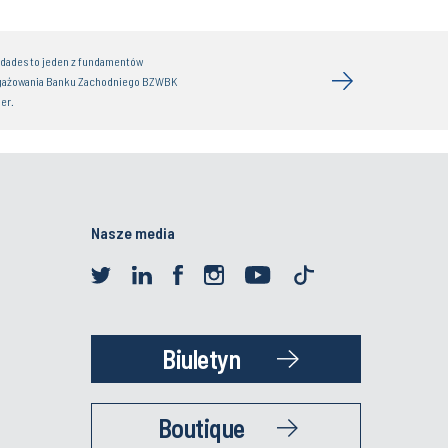
idades to jeden z fundamentów
gażowania Banku Zachodniego BZWBK
er.
Nasze media
Biuletyn
Boutique