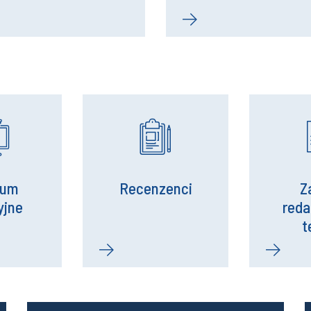
ium
Recenzenci
Z
yjne
red
t