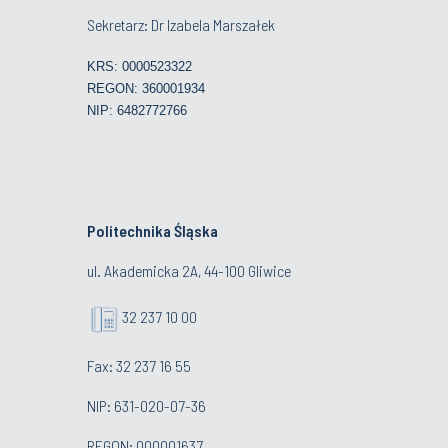
Sekretarz: Dr Izabela Marszałek
KRS: 0000523322
REGON: 360001934
NIP: 6482772766
Politechnika Śląska
ul. Akademicka 2A, 44-100 Gliwice
32 237 10 00
Fax: 32 237 16 55
NIP: 631-020-07-36
REGON: 000001637