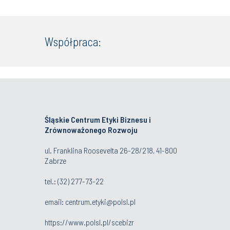
Współpraca:
Śląskie Centrum Etyki Biznesu i
Zrównoważonego Rozwoju
ul. Franklina Roosevelta 26-28/218, 41-800
Zabrze
tel.: (32) 277-73-22
email:
centrum.etyki@polsl.pl
https://www.polsl.pl/scebizr