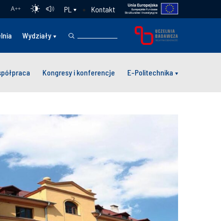
Kontakt
PL
A
++
lnia
Wydziały
półpraca
Kongresy i konferencje
E-Politechnika