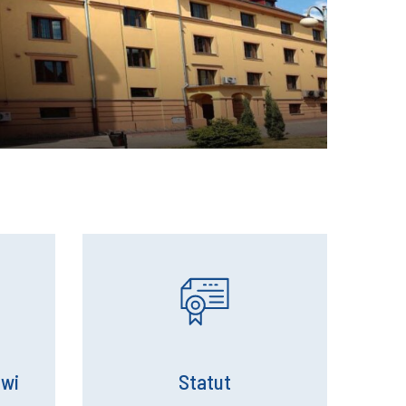
owi
Statut