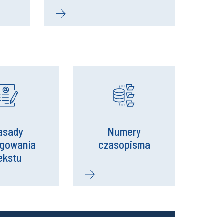
asady
Numery
agowania
czasopisma
ekstu