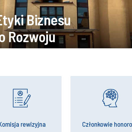
tyki Biznesu
o Rozwoju
Komisja rewizyjna
Członkowie honor