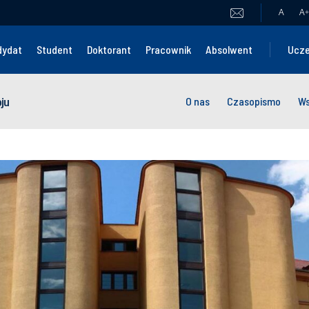
A
A
+
dydat
Student
Doktorant
Pracownik
Absolwent
Ucze
ju
O nas
Czasopismo
Ws