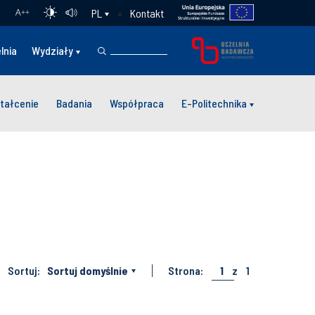
Kontakt
PL
A
++
lnia
Wydziały
tałcenie
Badania
Współpraca
E-Politechnika
Sortuj:
Sortuj domyślnie
Strona:
1
z
1