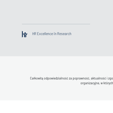
HR Excellence in Research
Całkowitą odpowiedzialność za poprawność, aktualność i zgod
organizacyjne, w których