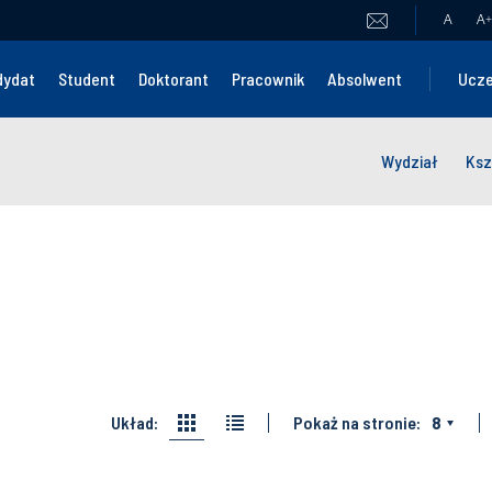
A
A
+
dydat
Student
Doktorant
Pracownik
Absolwent
Ucze
Wydział
Ksz
Układ:
Pokaż na stronie:
8