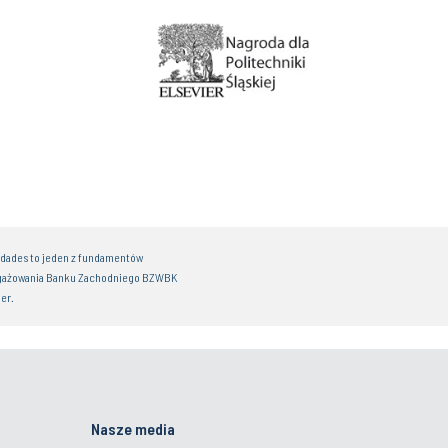
idades to jeden z fundamentów
gażowania Banku Zachodniego BZWBK
er.
Nasze media