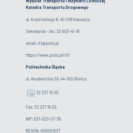
Wydział Transportu i Inżynierii Lotniczej
Katedra Transportu Drogowego
ul. Krasińskiego 8, 40-019 Katowice
Sekretariat - tel.:
32 603-41-18
email:
rt1@polsl.pl
https://www.polsl.pl/rt1/
Politechnika Śląska
ul. Akademicka 2A, 44-100 Gliwice
32 237 10 00
Fax: 32 237 16 55
NIP: 631-020-07-36
REGON: 000001637