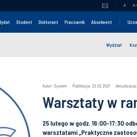
A
A
+
dydat
Student
Doktorant
Pracownik
Absolwent
Ucze
Wydział
Ksz
Autor: System
Publikacja: 22.02.2021
Aktualizacja
Warsztaty w r
25 lutego w godz. 16:00-17:30 odb
warsztatami „Praktyczne zastoso