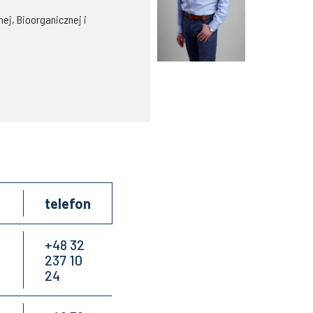
ej, Bioorganicznej i
telefon
+48 32
237 10
24