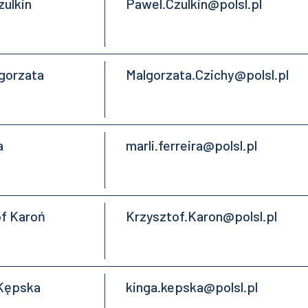
zulkin
Pawel.Czulkin@polsl.pl
łgorzata
Malgorzata.Czichy@polsl.pl
a
marli.ferreira@polsl.pl
of Karoń
Krzysztof.Karon@polsl.pl
 Kępska
kinga.kepska@polsl.pl