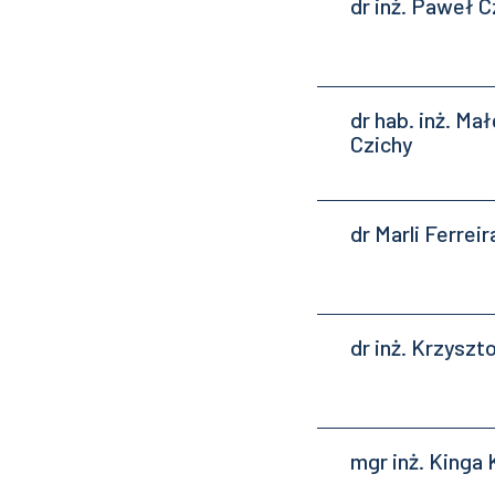
dr inż. Paweł C
dr hab. inż. Ma
Czichy
dr Marli Ferreir
dr inż. Krzyszt
mgr inż. Kinga