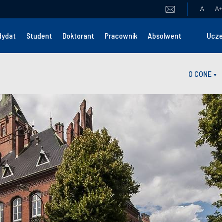
A
A
+
dydat
Student
Doktorant
Pracownik
Absolwent
Ucze
O CONE