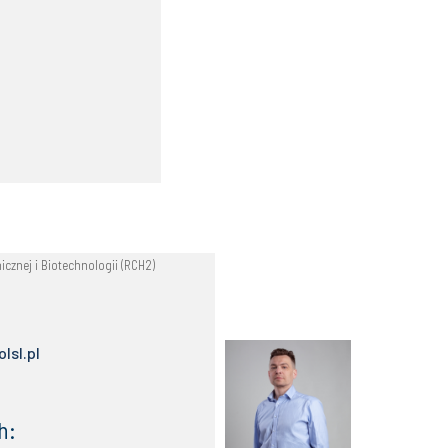
icznej i Biotechnologii (RCH2)
lsl.pl
h: