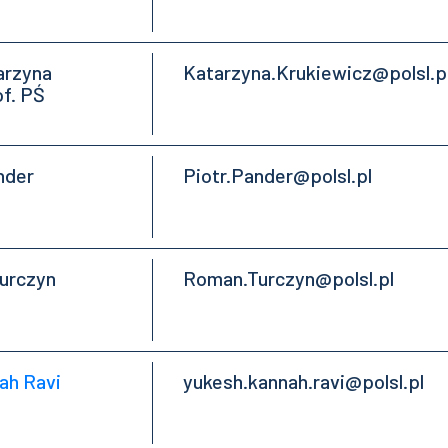
tarzyna
Katarzyna.Krukiewicz@polsl.p
of. PŚ
ander
Piotr.Pander@polsl.pl
Turczyn
Roman.Turczyn@polsl.pl
ah Ravi
yukesh.kannah.ravi@polsl.pl