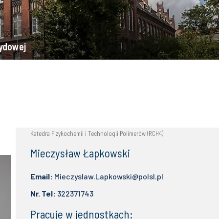
rydowej
Katedra Fizykochemii i Technologii Polimerów (RCH4)
Mieczysław Łapkowski
Email:
Mieczyslaw.Lapkowski@polsl.pl
Nr. Tel:
322371743
Pracuje w jednostkach: