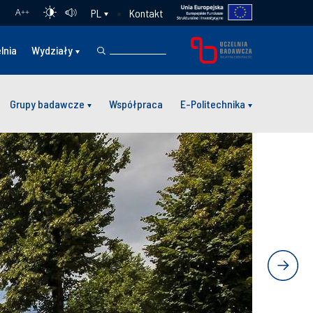
Kontakt
PL
A
++
lnia
Wydziały
Grupy badawcze
Współpraca
E-Politechnika