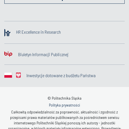
HR Excellence in Research
Biuletyn Informacji Publicznej
Inwestycje dotowane z budżetu Państwa
© Politechnika Śląska
Polityka prywatności
Całkowitą odpowiedzialność za poprawność, aktualność i zgodność z
przepisami prawa materiałów publikowanych za pośrednictwem serwisu
internetowego Politechniki Śląskiej ponoszą ich autorzy - jednostki
organizacyjne, w których materiały informacyjne wytworzono. Prowadzenie: