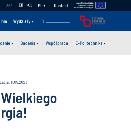
Kontakt
PL
A
++
lnia
Wydziały
cenie
Badania
Współpraca
E-Politechnika
izacja: 11.05.2023
 Wielkiego
rgia!