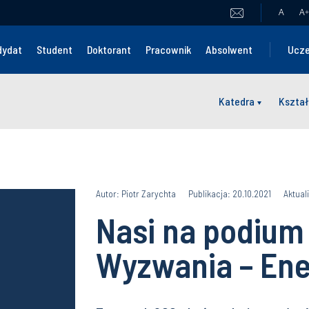
A
A
+
dydat
Student
Doktorant
Pracownik
Absolwent
Ucze
Katedra
Kształ
Autor: Piotr Zarychta
Publikacja: 20.10.2021
Aktual
Nasi na podium
Wyzwania – Ene