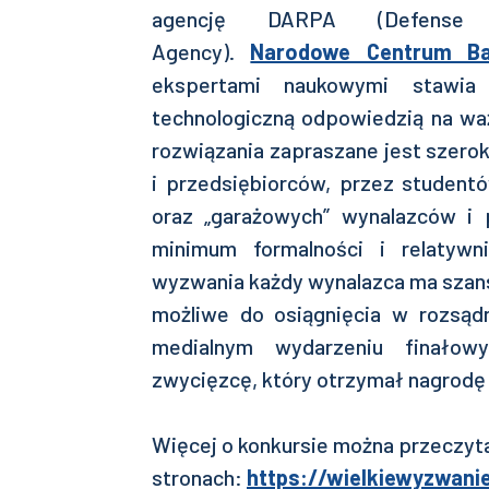
agencję DARPA (Defense 
Agency).
Narodowe Centrum Ba
ekspertami naukowymi stawia
technologiczną odpowiedzią na waż
rozwiązania zapraszane jest szero
i przedsiębiorców, przez student
oraz „garażowych” wynalazców i p
minimum formalności i relatywni
wyzwania każdy wynalazca ma szansę
możliwe do osiągnięcia w rozsąd
medialnym wydarzeniu finało
zwycięzcę, który otrzymał nagrodę 
Więcej o konkursie można przeczyt
stronach:
https://wielkiewyzwanie