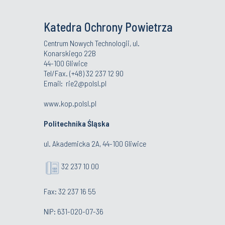
Katedra Ochrony Powietrza
Centrum Nowych Technologii, ul.
Konarskiego 22B
44-100 Gliwice
Tel/Fax. (+48) 32 237 12 90
Email:
rie2@polsl.pl
www.kop.polsl.pl
Politechnika Śląska
ul. Akademicka 2A, 44-100 Gliwice
32 237 10 00
Fax: 32 237 16 55
NIP: 631-020-07-36