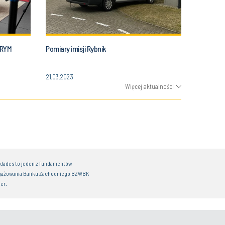
ÓRYM
Pomiary imisji Rybnik
21.03.2023
Więcej aktualności
idades to jeden z fundamentów
gażowania Banku Zachodniego BZWBK
er.