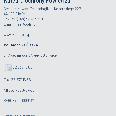
Katedra Ochrony Powietrza
Centrum Nowych Technologii, ul. Konarskiego 22B
44-100 Gliwice
Tel/Fax. (+48) 32 237 12 90
Email:
rie2@polsl.pl
www.kop.polsl.pl
Politechnika Śląska
ul. Akademicka 2A, 44-100 Gliwice
32 237 10 00
Fax: 32 237 16 55
NIP: 631-020-07-36
REGON: 000001637
Kontakt dla mediów