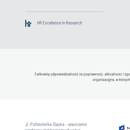
HR Excellence in Research
Całkowitą odpowiedzialność za poprawność, aktualność i zgod
organizacyjne, w których
„E-Politechnika Śląska - utworzenie
platformy elektronicznych usług