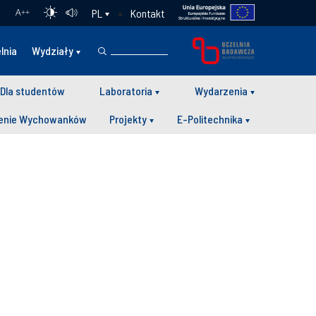
Kontakt
PL
A
++
lnia
Wydziały
Dla studentów
Laboratoria
Wydarzenia
enie Wychowanków
Projekty
E-Politechnika