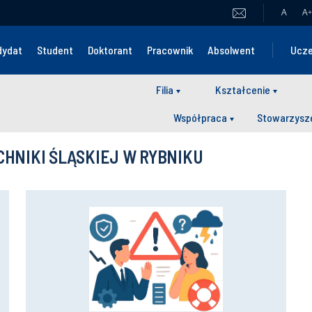
A
A
+
dydat
Student
Doktorant
Pracownik
Absolwent
Ucze
Filia
Kształcenie
Współpraca
Stowarzysz
ECHNIKI ŚLĄSKIEJ W RYBNIKU