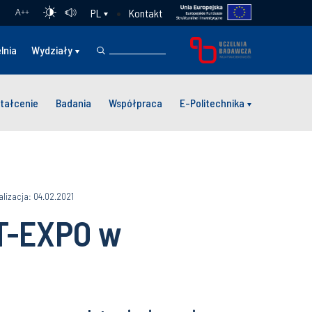
Kontakt
PL
A
++
lnia
Wydziały
tałcenie
Badania
Współpraca
E-Politechnika
alizacja: 04.02.2021
T-EXPO w