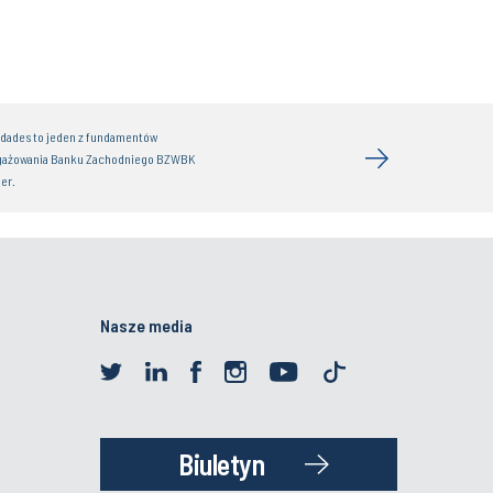
idades to jeden z fundamentów
gażowania Banku Zachodniego BZWBK
er.
Nasze media
Biuletyn