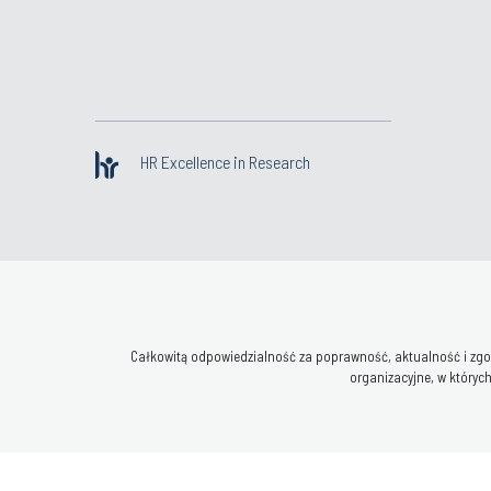
HR Excellence in Research
Całkowitą odpowiedzialność za poprawność, aktualność i zgod
organizacyjne, w których