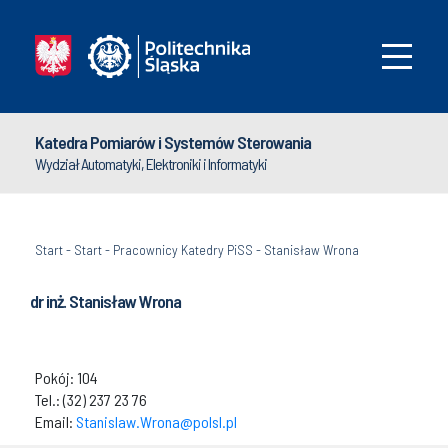
Katedra Pomiarów i Systemów Sterowania
Wydział Automatyki, Elektroniki i Informatyki
Start
-
Start
-
Pracownicy Katedry PiSS
-
Stanisław Wrona
dr inż. Stanisław Wrona
Pokój: 104
Tel.: (32) 237 23 76
Email:
Stanislaw.Wrona@polsl.pl