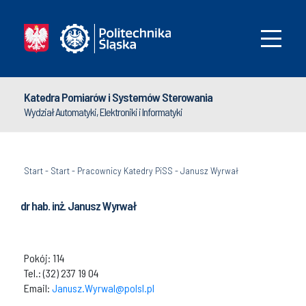
Katedra Pomiarów i Systemów Sterowania
Wydział Automatyki, Elektroniki i Informatyki
Start
-
Start
-
Pracownicy Katedry PiSS
-
Janusz Wyrwał
dr hab. inż. Janusz Wyrwał
Pokój: 114
Tel.: (32) 237 19 04
Email:
Janusz.Wyrwal@polsl.pl