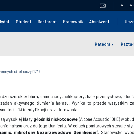
A
A
+
dydat
Student
Doktorant
Pracownik
Absolwent
Ucze
Katedra
Kształ
ennych stref ciszy (124)
ardzo szerokie: biura, samochody, helikoptery, hale przemysłowe, studi
ch zadań aktywnego tłumienia hałasu. Wynika to przede wszystkim z
sne techniki identyfikacji oraz sterowania.
są wysokiej klasy
głośniki niskotonowe
(Alcone Acoustic 10HE) w obud
nia hałasu oraz do jego tłumienia. W celach pomiarowych stosuje się
namic
,
mikrofony bezprzewodowe Sennheiser
). Stanowisko wyp