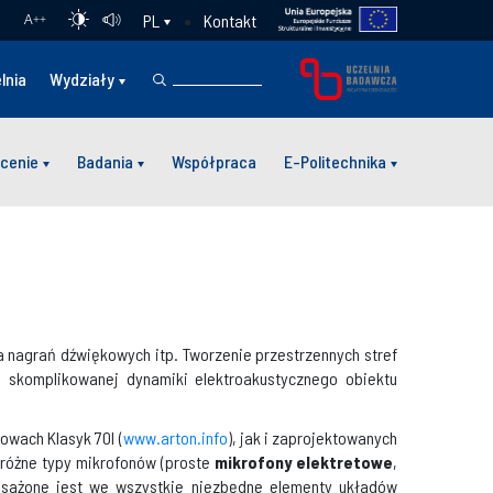
Kontakt
PL
A
++
lnia
Wydziały
cenie
Badania
Współpraca
E-Politechnika
a nagrań dźwiękowych itp. Tworzenie przestrzennych stref
e skomplikowanej dynamiki elektroakustycznego obiektu
owach Klasyk 70l (
www.arton.info
), jak i zaprojektowanych
 różne typy mikrofonów (proste
mikrofony elektretowe
,
osażone jest we wszystkie niezbędne elementy układów