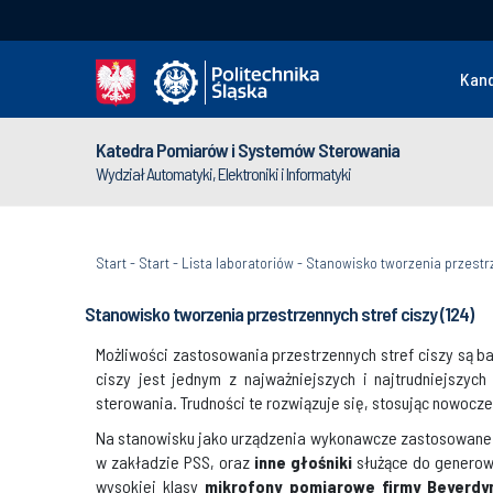
Kan
Katedra Pomiarów i Systemów Sterowania
Wydział Automatyki, Elektroniki i Informatyki
Start
-
Start
-
Lista laboratoriów
-
Stanowisko tworzenia przestrz
Stanowisko tworzenia przestrzennych stref ciszy (124)
Możliwości zastosowania przestrzennych stref ciszy są b
ciszy jest jednym z najważniejszych i najtrudniejszy
sterowania. Trudności te rozwiązuje się, stosując nowocze
Na stanowisku jako urządzenia wykonawcze zastosowane 
w zakładzie PSS, oraz
inne głośniki
służące do generowa
wysokiej klasy
mikrofony pomiarowe firmy Beyerdy