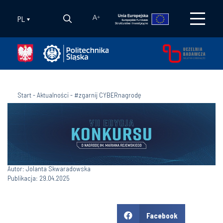
PL
A
+
Start
-
Aktualności
-
#zgarnij CYBERnagrodę
Autor: Jolanta Skwaradowska
Publikacja: 29.04.2025
Facebook