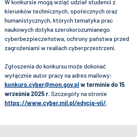
W konkursie mogą wziąć udział studenci z
kierunków technicznych, społecznych oraz
humanistycznych, których tematyka prac
naukowych dotyka szerokorozumianego
cyberbezpieczeństwa, ochrony państwa przed
zagrożeniami w realiach cyberprzestrzeni.
Zgłoszenia do konkursu może dokonać
wyłącznie autor pracy na adres mailowy:
konkurs.cyber@mon.gov.pl
w terminie do 15
września 2025 r
. Szczegóły na stronie
https://www.cyber.mil.pl/edycja-vii/
.