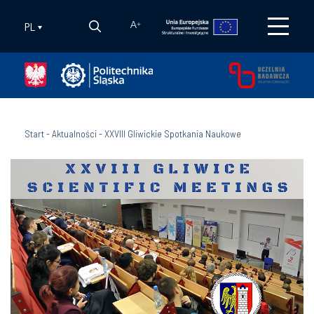
PL
A
+
Start
-
Aktualności
-
XXVIII Gliwickie Spotkania Naukowe