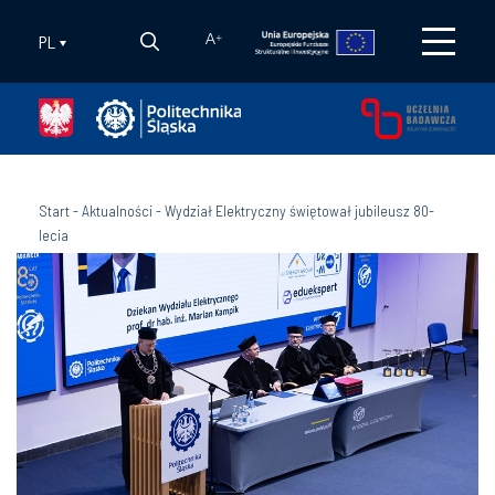
PL
A
+
Start
-
Aktualności
-
Wydział Elektryczny świętował jubileusz 80-
lecia