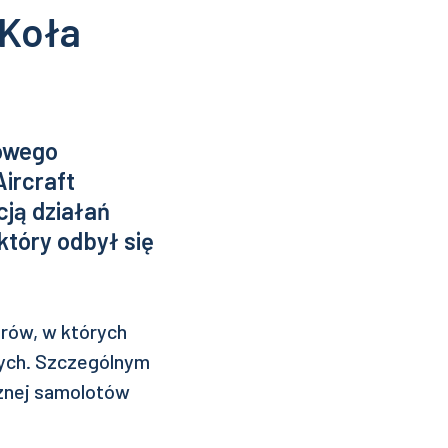
Koła
kowego
ircraft
ją działań
który odbył się
rów, w których
nych. Szczególnym
cznej samolotów