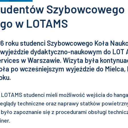
studentów Szybowcowego 
go w LOTAMS
26 roku studenci Szybowcowego Koła Nau
w wyjeździe dydaktyczno-naukowym do LOT A
rvices w Warszawie. Wizyta była kontynuac
oła po wcześniejszym wyjeździe do Mielca, 
oku.
LOTAMS studenci mieli możliwość wejścia do hanga
zeglądy techniczne oraz naprawy statków powietrz
było zapoznanie się z procedurami obsługi techni
iner.