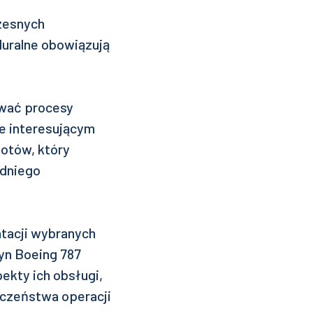
czesnych
duralne obowiązują
ować procesy
e interesującym
otów, który
edniego
tacji wybranych
n Boeing 787
ekty ich obsługi,
eczeństwa operacji