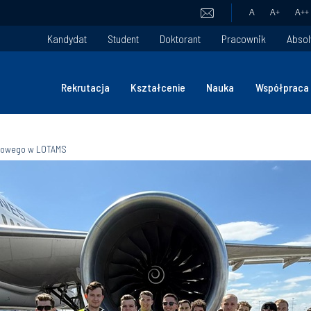
A
A
+
A
++
Kandydat
Student
Doktorant
Pracownik
Absol
Rekrutacja
Kształcenie
Nauka
Współpraca
kowego w LOTAMS