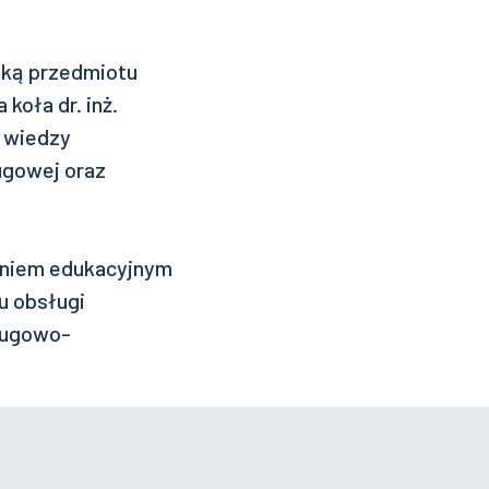
yką przedmiotu
oła dr. inż.
 wiedzy
ugowej oraz
eniem edukacyjnym
u obsługi
ługowo-