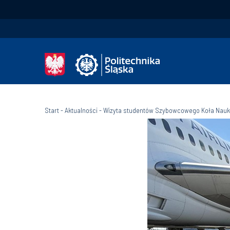
Start
-
Aktualności
-
Wizyta studentów Szybowcowego Koła Nau