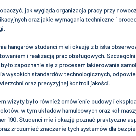
zobaczyć, jak wygląda organizacja pracy przy nowo
kacyjnych oraz jakie wymagania techniczne i proce
i.
nia hangarów studenci mieli okazję z bliska obserw
towaniem i realizacją prac obsługowych. Szczególni
było zapoznanie się z procesem lakierowania samol
a wysokich standardów technologicznych, odpowi
erzchni oraz precyzyjnej kontroli jakości.
m wizyty było również omówienie budowy i eksploa
lotów, w tym układów hamulcowych oraz kół maszy
er 190. Studenci mieli okazję poznać praktyczne asp
y oraz zrozumieć znaczenie tych systemów dla bezpi