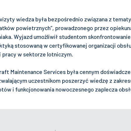
izyty wiedza była bezpośrednio związana z temat
atków powietrznych”, prowadzonego przez opiekuna k
iaka. Wyjazd umożliwił studentom skonfrontowanie
aktyką stosowaną w certyfikowanej organizacji obsł
 pracy w sektorze lotniczym.
raft Maintenance Services była cennym doświadcz
zwalającym uczestnikom poszerzyć wiedzę z zakres
lotów i funkcjonowania nowoczesnego zaplecza obs