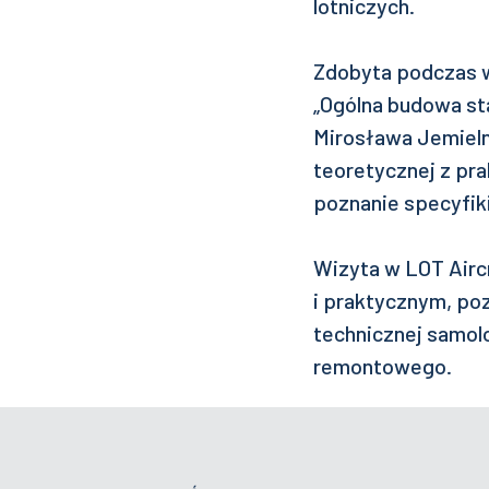
lotniczych.
Zdobyta podczas w
„Ogólna budowa st
Mirosława Jemieln
teoretycznej z pr
poznanie specyfiki
Wizyta w LOT Airc
i praktycznym, po
technicznej samo
remontowego.