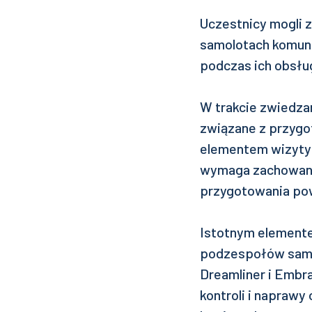
Uczestnicy mogli 
samolotach komuni
podczas ich obsług
W trakcie zwiedza
związane z przygo
elementem wizyty 
wymaga zachowani
przygotowania powi
Istotnym elemente
podzespołów samo
Dreamliner i Embra
kontroli i napraw