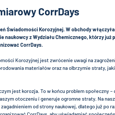
miarowy CorrDays
ień Świadomości Korozyjnej. W obchody włączyła 
ie naukowcy z Wydziału Chemicznego, którzy już p
anizować CorrDays.
mości Korozyjnej jest zwrócenie uwagi na zagrożeni
orodowania materiałów oraz na olbrzymie straty, jak
 czym jest korozja. To w końcu problem społeczny – 
 naszym otoczeniu i generuje ogromne straty. Na na
zagadnieniem od strony naukowej, dlatego już po ra
rganizować CorrDays, aby uświadamiać społeczeńst