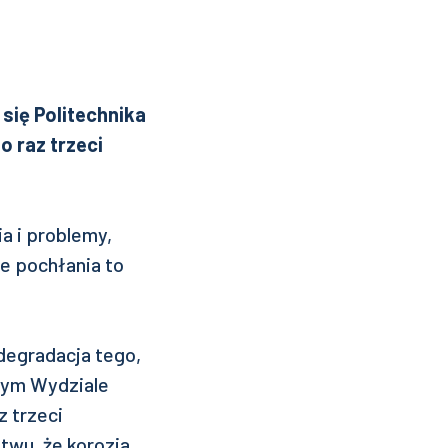
się Politechnika
o raz trzeci
a i problemy,
ie pochłania to
degradacja tego,
szym Wydziale
z trzeci
wu, że korozja