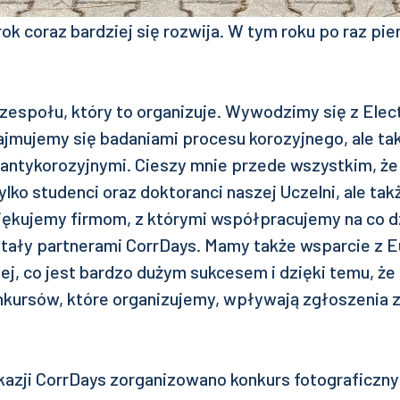
rok coraz bardziej się rozwija. W tym roku po raz p
zespołu, który to organizuje. Wywodzimy się z Elec
ajmujemy się badaniami procesu korozyjnego, ale ta
antykorozyjnymi. Cieszy mnie przede wszystkim, że
tylko studenci oraz doktoranci naszej Uczelni, ale ta
ziękujemy firmom, z którymi współpracujemy na co d
ostały partnerami CorrDays. Mamy także wsparcie z E
ej, co jest bardzo dużym sukcesem i dzięki temu, ż
nkursów, które organizujemy, wpływają zgłoszenia z
okazji CorrDays zorganizowano konkurs fotograficzny