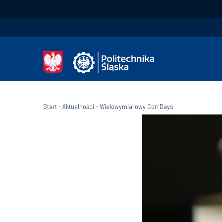
Start
-
Aktualności
-
Wielowymiarowy CorrDays