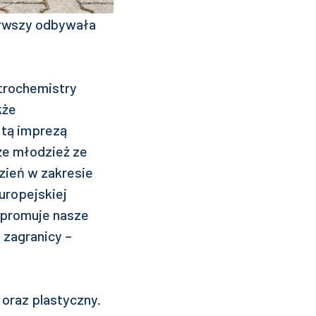
ierwszy odbywała
trochemistry
kże
 tą imprezą
kże młodzież ze
zień w zakresie
uropejskiej
e promuje nasze
 zagranicy –
 oraz plastyczny.