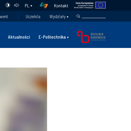
Kontakt
PL
went
Uczelnia
Wydziały
Aktualności
E-Politechnika