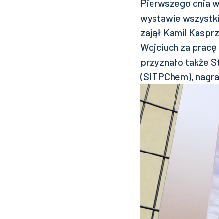
Pierwszego dnia w
wystawie wszystki
zajął Kamil Kasprz
Wojciuch za pracę 
przyznało także S
(SITPChem), nagrad