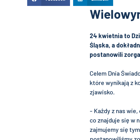
Wielowy
24 kwietnia to Dz
Śląska, a dokładn
postanowili zorg
Celem Dnia Świado
które wynikają z k
zjawisko.
- Każdy z nas wie,
co znajduje się w
zajmujemy się tym 
postanowiliśmy zo