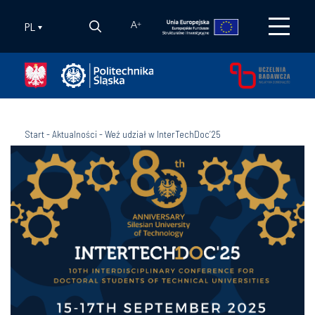
PL
A
+
Start
-
Aktualności
-
Weź udział w InterTechDoc’25