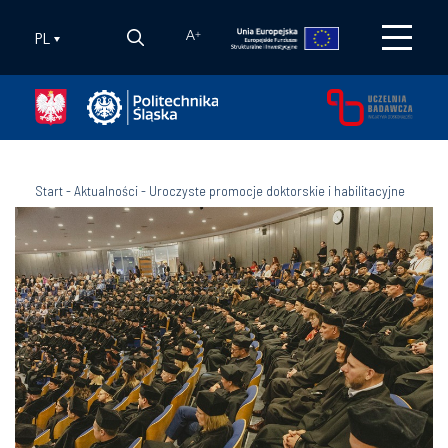
PL
A
+
Start
-
Aktualności
-
Uroczyste promocje doktorskie i habilitacyjne