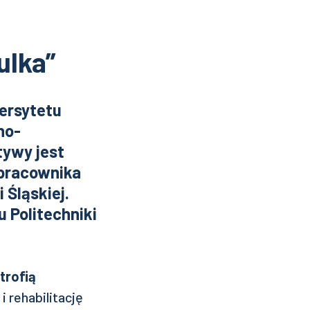
ulka”
ersytetu
no-
tywy jest
 pracownika
 Śląskiej.
u Politechniki
trofią
i rehabilitację