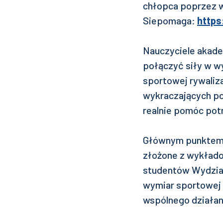
chłopca poprzez ws
Siepomaga:
https
Nauczyciele akadem
połączyć siły w wy
sportowej rywaliza
wykraczających po
realnie pomóc pot
Głównym punktem 
złożone z wykłado
studentów Wydział
wymiar sportowej r
wspólnego działani