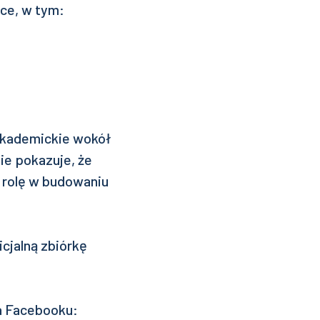
ce, w tym:
 akademickie wokół
ie pokazuje, że
ą rolę w budowaniu
cjalną zbiórkę
a Facebooku: