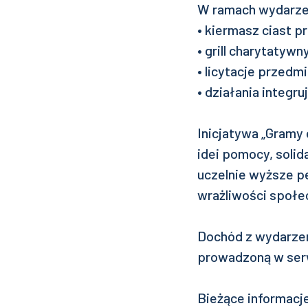
W ramach wydarzen
• kiermasz ciast 
• grill charytatywny
• licytacje przedm
• działania integr
Inicjatywa „Gramy 
idei pomocy, soli
uczelnie wyższe pe
wrażliwości społec
Dochód z wydarzen
prowadzoną w ser
Bieżące informacj