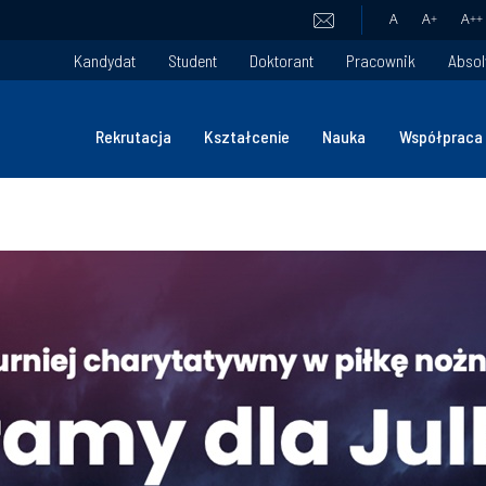
A
A
+
A
++
Kandydat
Student
Doktorant
Pracownik
Absol
Rekrutacja
Kształcenie
Nauka
Współpraca