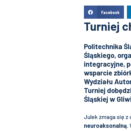
Facebook
Turniej 
Politechnika Ś
Śląskiego, org
integracyjne, 
wsparcie zbiór
Wydziału Automa
Turniej dobędzi
Śląskiej w Gliw
Julek zmaga się z
neuroaksonalną
.