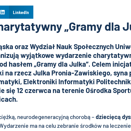
LinkedIn
charytatywny „Gramy dla J
ląska oraz Wydział Nauk Społecznych Uniw
anizują wyjątkowe wydarzenie charytatyw
pod hasłem „Gramy dla Julka”. Celem inicja
ki na rzecz Julka Pronia-Zawiskiego, syna
tyki, Elektroniki Informatyki Politechniki
e się 12 czerwca na terenie Ośrodka Sport
icach.
 ciężką, neurodegeneracyjną chorobą –
dziecięcą dys
 Wydarzenie ma na celu zebranie środków na leczenie 