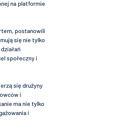
nej na platformie
rtem, postanowili
ują się nie tylko
 działań
el społeczny i
rzą się drużyny
dowców i
anie ma nie tylko
gażowania i