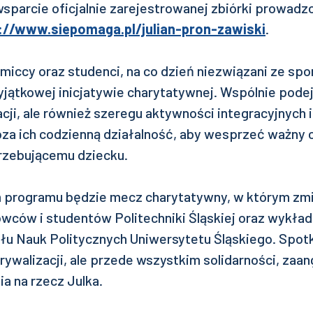
parcie oficjalnie zarejestrowanej zbiórki prowadzo
://www.siepomaga.pl/julian-pron-zawiski
.
iccy oraz studenci, na co dzień niezwiązani ze spo
jątkowej inicjatywie charytatywnej. Wspólnie podejm
cji, ale również szeregu aktywności integracyjnych i
za ich codzienną działalność, aby wesprzeć ważny c
rzebującemu dziecku.
programu będzie mecz charytatywny, w którym zmie
wców i studentów Politechniki Śląskiej oraz wykła
u Nauk Politycznych Uniwersytetu Śląskiego. Spotk
ywalizacji, ale przede wszystkim solidarności, zaan
a na rzecz Julka.