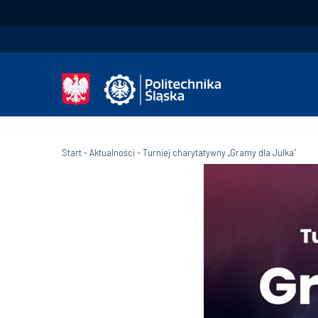
Start
-
Aktualności
-
Turniej charytatywny „Gramy dla Julka”