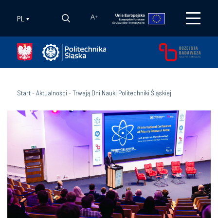
PL
A
+
Start
-
Aktualności
-
Trwają Dni Nauki Politechniki Śląskiej