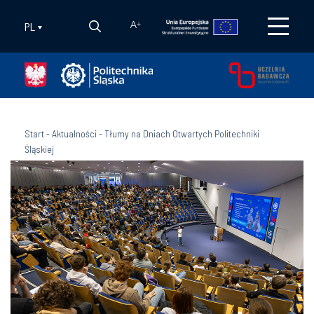
PL
A
+
Start
-
Aktualności
-
Tłumy na Dniach Otwartych Politechniki
Śląskiej