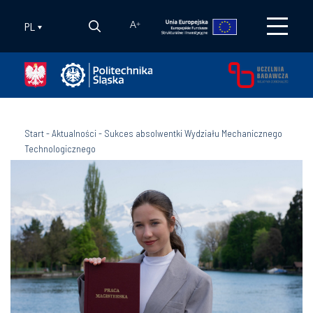
PL
A
+
Start
-
Aktualności
-
Sukces absolwentki Wydziału Mechanicznego
Technologicznego