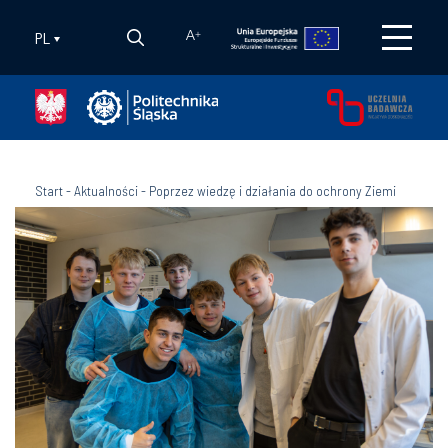
PL
A
+
Start
-
Aktualności
-
Poprzez wiedzę i działania do ochrony Ziemi