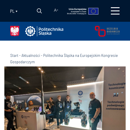
PL
A
+
Start
-
Aktualności
-
Politechnika Śląska na Europejskim Kongresie
Gospodarczym