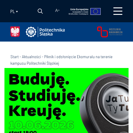
PL
A
+
Start
-
Aktualności
-
Piknik i odsłonięcie Ekomuralu na terenie
kampusu Politechniki Śląskiej