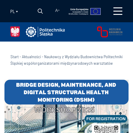
PL
A
+
Start
-
Aktualności
-
Naukowcy z Wydziału Budownictwa Politechniki
Śląskiej współorganizatorami międzynarodowych warsztatów