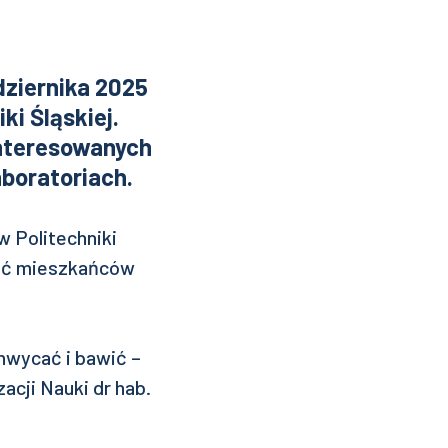
dziernika 2025
ki Śląskiej.
interesowanych
aboratoriach.
 Politechniki
ować mieszkańców
chwycać i bawić –
cji Nauki dr hab.