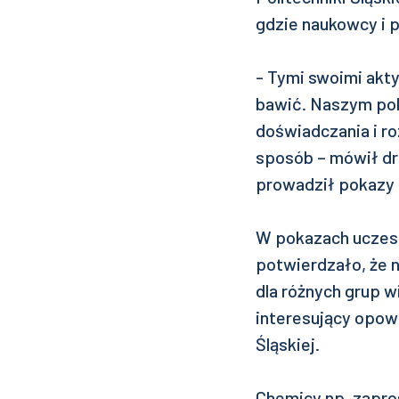
gdzie naukowcy i 
- Tymi swoimi akt
bawić. Naszym po
doświadczania i r
sposób – mówił dr 
prowadził pokazy 
W pokazach uczestn
potwierdzało, że 
dla różnych grup 
interesujący opowi
Śląskiej.
Chemicy np. zapro