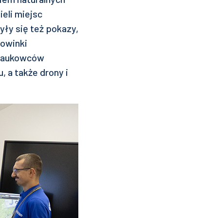
eli miejsc
ły się też pokazy,
owinki
 naukowców
u, a także drony i