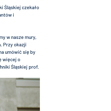
i Śląskiej czekało
antów i
my w nasze mury,
. Przy okazji
na umówić się by
 więcej o
niki Śląskiej prof.