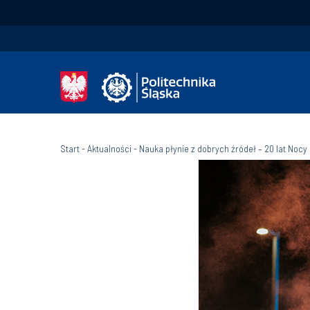
Start
-
Aktualności
-
Nauka płynie z dobrych źródeł – 20 lat No