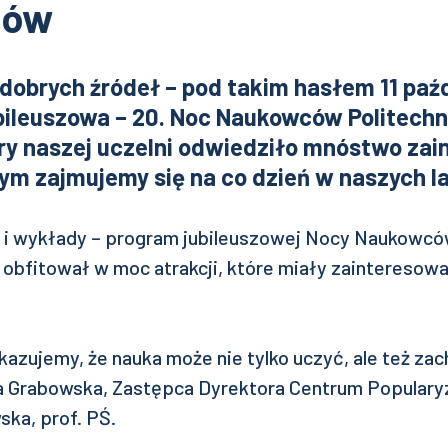
ców
 dobrych źródeł – pod takim hasłem 11 paź
ubileuszowa – 20. Noc Naukowców Politechni
ry naszej uczelni odwiedziło mnóstwo za
zym zajmujemy się na co dzień w naszych l
 i wykłady – program jubileuszowej Nocy Naukowców
le obfitował w moc atrakcji, które miały zainteres
okazujemy, że nauka może nie tylko uczyć, ale też za
 Grabowska, Zastępca Dyrektora Centrum Popularyza
ska, prof. PŚ.