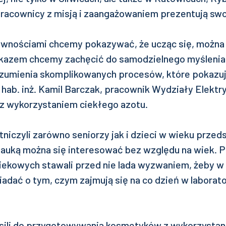
pracownicy z misją i zaangażowaniem prezentują swo
ywnościami chcemy pokazywać, że ucząc się, można 
kazem chcemy zachęcić do samodzielnego myślenia
ozumienia skomplikowanych procesów, które pokazu
hab. inż. Kamil Barczak, pracownik Wydziały Elektr
z wykorzystaniem ciekłego azotu.
iczyli zarówno seniorzy jak i dzieci w wieku przed
nauką można się interesować bez względu na wiek. 
wiekowych stawali przed nie lada wyzwaniem, żeby 
adać o tym, czym zajmują się na co dzień w laborato
sili do przygotowywania kosmetyków z wykorzystan