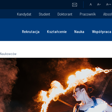
A
A
+
A
++
Kandydat
Student
Doktorant
Pracownik
Absol
Rekrutacja
Kształcenie
Nauka
Współpraca
cy Naukowców