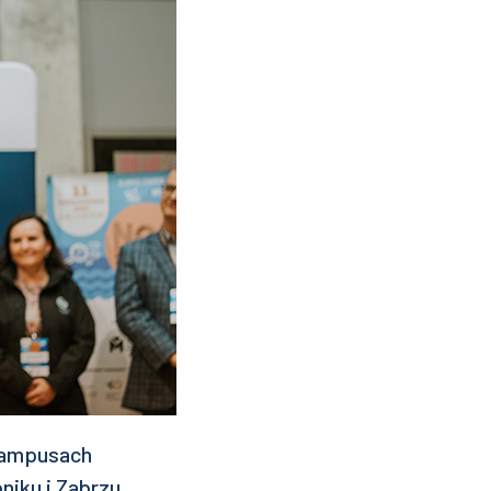
kampusach
niku i Zabrzu,