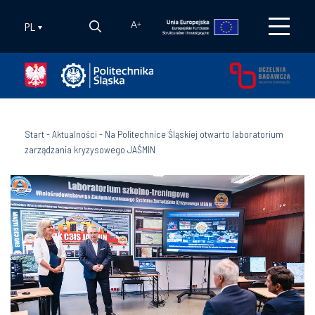
PL
A
+
Start
-
Aktualności
-
Na Politechnice Śląskiej otwarto laboratorium
zarządzania kryzysowego JAŚMIN