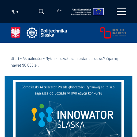
PL
A
+
Start
-
Aktualności
-
Myślisz i działasz niestandardowo? Zgarnij
nawet 90 000 zł!