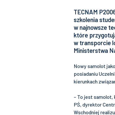
TECNAM P2006T
szkolenia stude
w najnowsze te
które przygotu
w transporcie l
Ministerstwa N
Nowy samolot jako 
posiadaniu Uczeln
kierunkach związa
– To jest samolot,
PŚ, dyrektor Cent
Wschodniej realizu