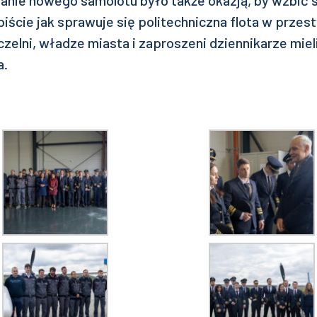
anie nowego samolotu było także okazją, by wzbić s
iście jak sprawuje się politechniczna flota w przes
zelni, władze miasta i zaproszeni dziennikarze miel
a.