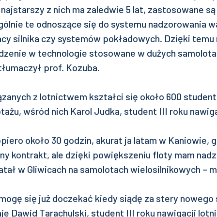
najstarszy z nich ma zaledwie 5 lat, zastosowane są
gólnie te odnoszące się do systemu nadzorowania 
acy silnika czy systemów pokładowych. Dzięki temu 
zenie w technologie stosowane w dużych samolota
tłumaczył prof. Kozuba.
ązanych z lotnictwem kształci się około 600 studen
otażu, wśród nich Karol Judka, student III roku nawig
iero około 30 godzin, akurat ja latam w Kaniowie, g
y kontrakt, ale dzięki powiększeniu floty mam nadzi
atał w Gliwicach na samolotach wielosilnikowych – 
 mogę się już doczekać kiedy siądę za stery nowego 
e Dawid Tarachulski, student III roku nawigacji lotni