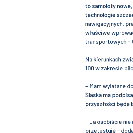
to samoloty nowe, 
technologie szcze
nawigacyjnych, pr
właściwe wprowad
transportowych – 
Na kierunkach zwi
100 w zakresie pil
– Mam wylatane dop
Śląska ma podpisan
przyszłości będę l
– Ja osobiście nie
przetestuję – dodaj