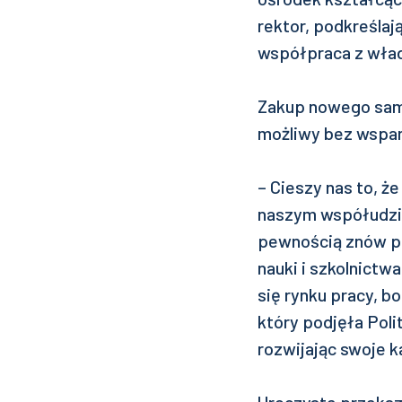
rektor, podkreślaj
współpraca z władz
Zakup nowego samol
możliwy bez wspar
– Cieszy nas to, że
naszym współudzia
pewnością znów po
nauki i szkolnict
się rynku pracy, b
który podjęła Poli
rozwijając swoje k