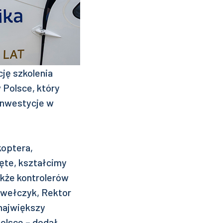
ję szkolenia
 Polsce, który
 inwestycje w
koptera,
ięte, kształcimy
akże kontrolerów
Pawełczyk, Rektor
 największy
Polsce – dodał