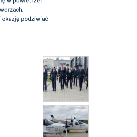
ię w powietrze i
tworzach.
i okazję podziwiać