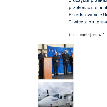
Uroczyste przekaz
przekonać się osob
Przedstawiciele Uc
Gliwice z lotu ptak
fot.: Maciej Mutwil