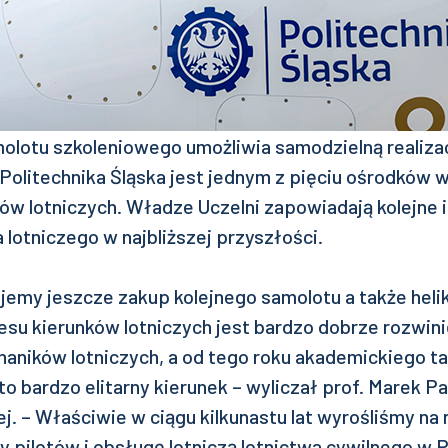
lotu szkoleniowego umożliwia samodzielną realizac
Politechnika Śląska jest jednym z pięciu ośrodków w
tów lotniczych. Władze Uczelni zapowiadają kolejne
 lotniczego w najbliższej przyszłości.
jemy jeszcze zakup kolejnego samolotu a także heli
esu kierunków lotniczych jest bardzo dobrze rozwin
aników lotniczych, a od tego roku akademickiego t
 to bardzo elitarny kierunek – wyliczał prof. Marek 
iej. – Właściwie w ciągu kilkunastu lat wyrośliśmy na
 pilotów i obsługę lotniczą lotnictwa cywilnego w 