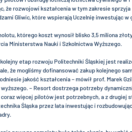
ąc, że rozwojowi kształcenia w tym zakresie sprzyj
ami Gliwic, które wspierają Uczelnię inwestując w gl
otu, którego koszt wynosił blisko 3,5 miliona złot
cia Ministerstwa Nauki i Szkolnictwa Wyższego.
 kolejny etap rozwoju Politechniki Śląskiej jest real
le, że mogliśmy dofinansować zakup kolejnego samo
dniesie jakość kształcenia – mówił prof. Marek Gzi
wa wyższego. – Resort dostrzega potrzeby dynamiczn
o coraz więcej pilotów jest potrzebnych, a z drugiej 
technika Śląska przez lata inwestując i rozbudowują
adry.