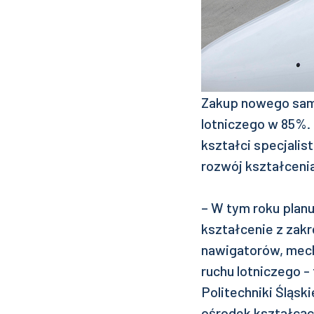
Zakup nowego samo
lotniczego w 85%. 
kształci specjalis
rozwój kształcenia
– W tym roku planu
kształcenie z zakr
nawigatorów, mech
ruchu lotniczego -
Politechniki Śląsk
ośrodek kształcący