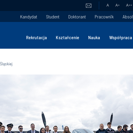
A
A
+
A
++
Kandydat
Student
Doktorant
Pracownik
Absol
Rekrutacja
Kształcenie
Nauka
Współpraca
Śląskiej