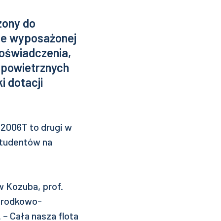
zony do
ynie wyposażonej
doświadczenia,
 powietrznych
i dotacji
P2006T to drugi w
studentów na
w Kozuba, prof.
 Środkowo-
 – Cała nasza flota