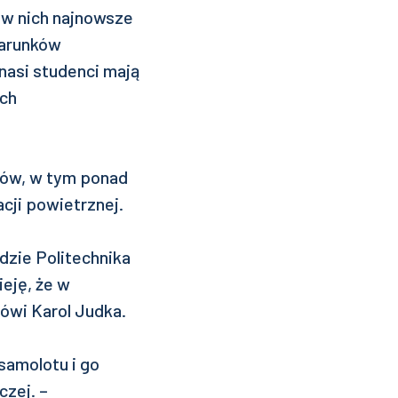
 w nich najnowsze
warunków
nasi studenci mają
ch
tów, w tym ponad
acji powietrznej.
dzie Politechnika
eję, że w
mówi Karol Judka.
samolotu i go
czej. –