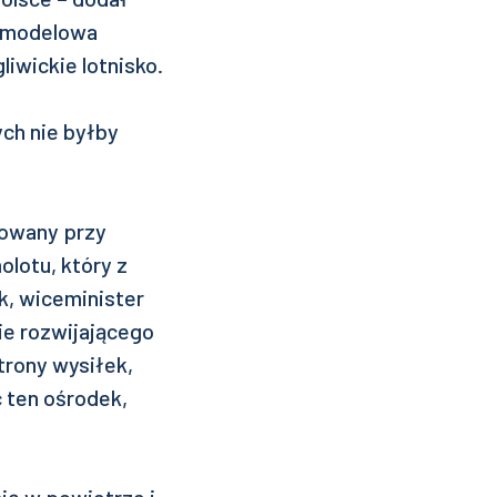
a modelowa
iwickie lotnisko.
ych nie byłby
izowany przy
lotu, który z
k, wiceminister
ie rozwijającego
strony wysiłek,
c ten ośrodek,