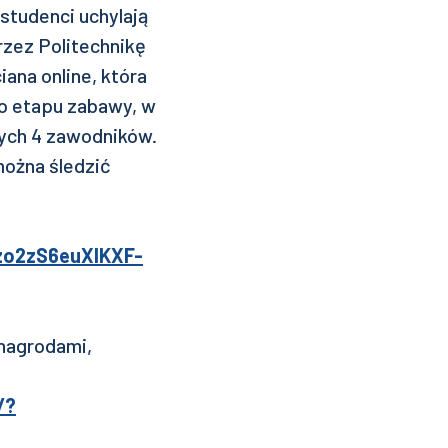
tudenci uchylają
rzez Politechnikę
ana online, która
o etapu zabawy, w
nych 4 zawodników.
można śledzić
zo2zS6euXIKXF-
nagrodami,
/?