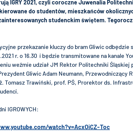
erują IGRY 2021, czyli coroczne Juwenalia Politechni
skierowane do studentów, mieszkańców okolicznyc
zainteresowanych studenckim świętem. Tegorocz
ycyjne przekazanie kluczy do bram Gliwic odbędzie s
.2021 r. o 16.30 i będzie transmitowane na kanale Yo
eniu weźmie udział JM Rektor Politechniki Śląskiej pr
Prezydent Gliwic Adam Neumann, Przewodniczący Ra
ż. Tomasz Trawiński, prof. PŚ, Prorektor ds. Infrast
udenci.
h dni IGROWYCH:
www.youtube.com/watch?v=AcxOiCZ-Toc