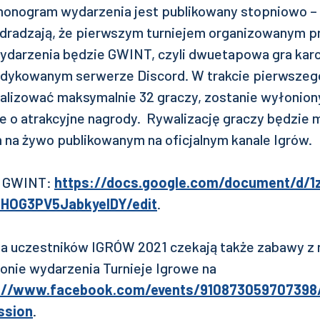
nogram wydarzenia jest publikowany stopniowo – s
 zdradzają, że pierwszym turniejem organizowanym p
ydarzenia będzie GWINT, czyli dwuetapowa gra karci
edykowanym serwerze Discord. W trakcie pierwszeg
alizować maksymalnie 32 graczy, zostanie wyłonio
le o atrakcyjne nagrody. Rywalizację graczy będzie 
 na żywo publikowanym na oficjalnym kanale Igrów.
ju GWINT:
https://docs.google.com/document/d/1
OG3PV5JabkyeIDY/edit
.
na uczestników IGRÓW 2021 czekają także zabawy z 
onie wydarzenia Turnieje Igrowe na
://www.facebook.com/events/910873059707398
ssion
.