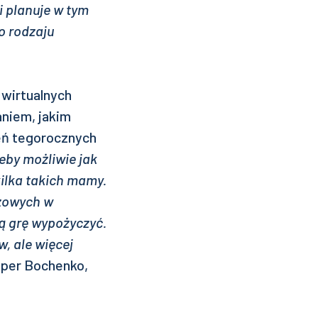
 planuje w tym
o rodzaju
 wirtualnych
niem, jakim
eń tegorocznych
eby możliwie jak
kilka takich mamy.
szowych w
ą grę wypożyczyć.
, ale więcej
per Bochenko,