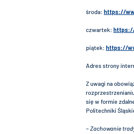
środa:
https://w
czwartek:
https:
piątek:
https://
Adres strony inte
Z uwagi na obowi
rozprzestrzenianiu
się w formie zdaln
Politechniki Śląsk
–
Zachowanie trady