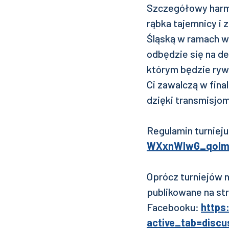
Szczegółowy harmo
rąbka tajemnicy i
Śląską w ramach w
odbędzie się na d
którym będzie ryw
Ci zawalczą w fina
dzięki transmisjom
Regulamin turnie
WXxnWIwG_qoImH
Oprócz turniejów 
publikowane na str
Facebooku:
https
active_tab=discu