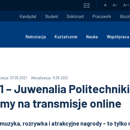
A
A
+
A
++
Kandydat
Student
Doktorant
Pracownik
Absol
Rekrutacja
Kształcenie
Nauka
Współpraca
kacja: 07.05.2021
Aktualizacja: 11.05.2021
 – Juwenalia Politechniki 
my na transmisje online
 muzyka, rozrywka i atrakcyjne nagrody – to tylko 