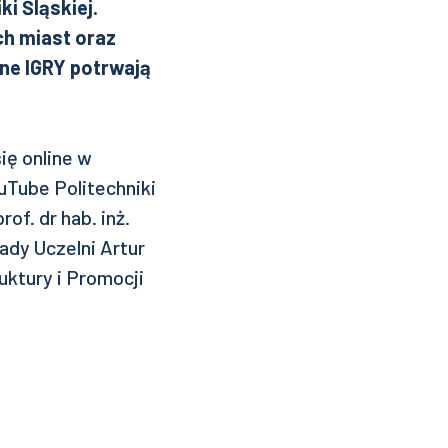
ki Śląskiej.
h miast oraz
ne IGRY potrwają
ię online w
uTube Politechniki
of. dr hab. inż.
dy Uczelni Artur
ruktury i Promocji