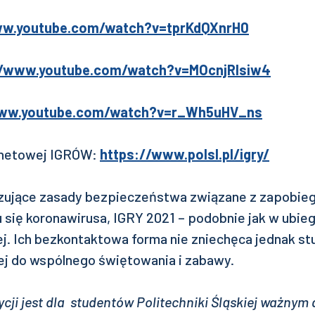
ww.youtube.com/watch?v=tprKdQXnrH0
//www.youtube.com/watch?v=MOcnjRlsiw4
www.youtube.com/watch?v=r_Wh5uHV_ns
rnetowej IGRÓW:
https://www.polsl.pl/igry/
ązujące zasady bezpieczeństwa związane z zapobie
 się koronawirusa, IGRY 2021 – podobnie jak w ubie
ej. Ich bezkontaktowa forma nie zniechęca jednak s
iej do wspólnego świętowania i zabawy.
cji jest dla studentów Politechniki Śląskiej ważnym