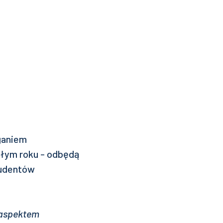
ganiem
głym roku - odbędą
tudentów
 aspektem