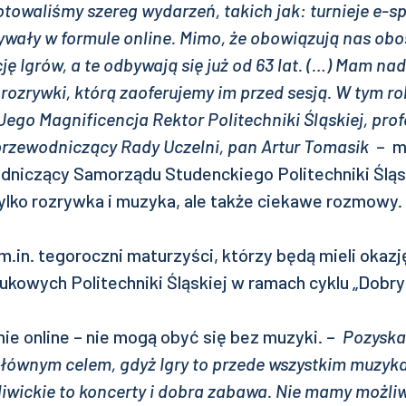
towaliśmy szereg wydarzeń, takich jak: turnieje e-s
ywały w formule online. Mimo, że obowiązują nas ob
ę Igrów, a te odbywają się już od 63 lat. (…) Mam nad
rozrywki, którą zaoferujemy im przed sesją. W tym ro
ego Magnificencja Rektor Politechniki Śląskiej, pro
 przewodniczący Rady Uczelni, pan Artur Tomasik
– m
niczący Samorządu Studenckiego Politechniki Śląski
tylko rozrywka i muzyka, ale także ciekawe rozmowy.
 m.in. tegoroczni maturzyści, którzy będą mieli okazj
aukowych Politechniki Śląskiej w ramach cyklu „Dobry
ie online – nie mogą obyć się bez muzyki. –
Pozyska
ównym celem, gdyż Igry to przede wszystkim muzyka,
liwickie to koncerty i dobra zabawa. Nie mamy możli