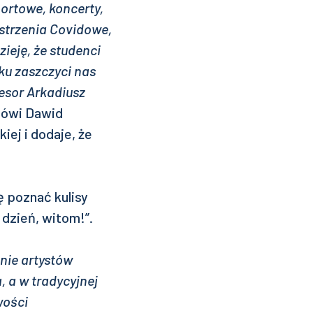
portowe, koncerty,
ostrzenia Covidowe,
zieję, że studenci
ku zaszczyci nas
fesor Arkadiusz
ówi Dawid
ej i dodaje, że
ę poznać kulisy
 dzień, witom!”.
nie artystów
 a w tradycyjnej
wości