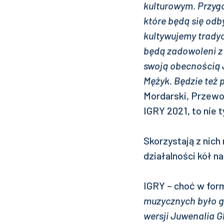
kulturowym.
Przygo
które będą się odb
kultywujemy tradycj
będą zadowoleni z 
swoją obecnością J
Mężyk. Będzie też
Mordarski, Przewod
IGRY 2021, to nie 
Skorzystają z nich
działalności kół n
IGRY – choć w form
muzycznych było gł
wersji Juwenalia G