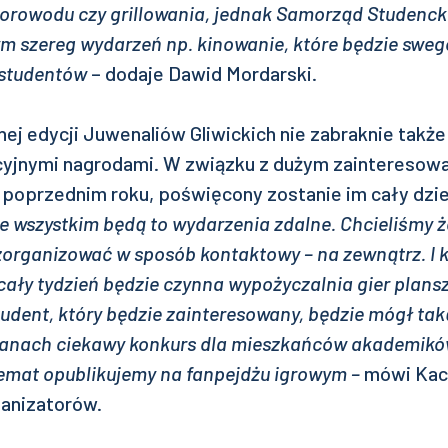
orowodu czy grillowania, jednak Samorząd Studencki
m szereg wydarzeń np. kinowanie, które będzie sweg
 studentów
– dodaje Dawid Mordarski.
j edycji Juwenaliów Gliwickich nie zabraknie także
cyjnymi nagrodami. W związku z dużym zainteresowa
w poprzednim roku, poświęcony zostanie im cały dzi
e wszystkim będą to wydarzenia zdalne. Chcieliśmy ż
 zorganizować w sposób kontaktowy – na zewnątrz. I 
cały tydzień będzie czynna wypożyczalnia gier plan
udent, który będzie zainteresowany, będzie mógł tak
anach ciekawy konkurs dla mieszkańców akademików
temat opublikujemy na fanpejdżu igrowym –
mówi Kac
ganizatorów.