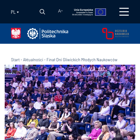
PL
A
+
Start
-
Aktualności
-
Finał Dni Gliwickich Młodych Naukowców