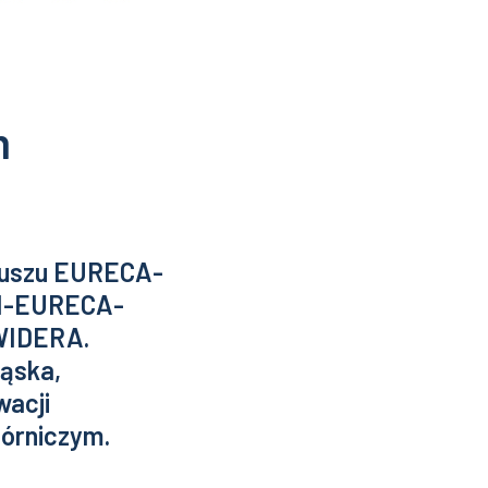
m
ojuszu EURECA-
HI-EURECA-
 WIDERA.
ląska,
wacji
órniczym.