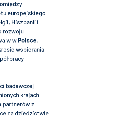
pomiędzy
etu europejskiego
ii, Hiszpanii i
o rozwoju
twa w w
Polsce,
kresie wspierania
spółpracy
ści badawczej
nionych krajach
h partnerów z
ce na dziedzictwie