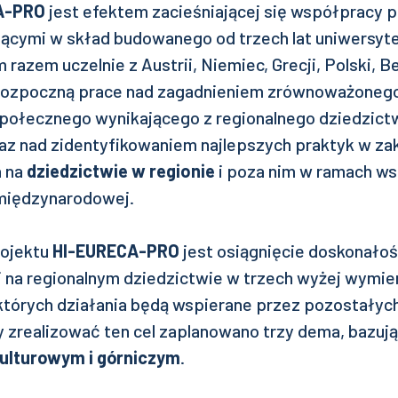
A-PRO
jest efektem zacieśniającej się współpracy 
ącymi w skład budowanego od trzech lat uniwersyt
zem uczelnie z Austrii, Niemiec, Grecji, Polski, Belg
 rozpoczną prace nad zagadnieniem zrównoważoneg
połecznego wynikającego z regionalnego dziedzic
az nad zidentyfikowaniem najlepszych praktyk w za
h na
dziedzictwie w regionie
i poza nim w ramach w
 międzynarodowej.
ojektu
HI-EURECA-PRO
jest osiągnięcie doskonało
j na regionalnym dziedzictwie w trzech wyżej wymie
których działania będą wspierane przez pozostałyc
realizować ten cel zaplanowano trzy dema, bazują
ulturowym i górniczym
.