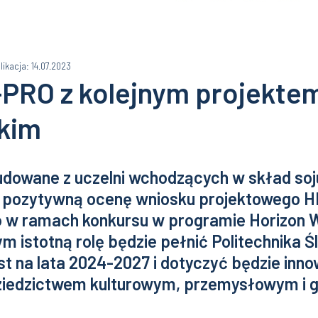
likacja: 14.07.2023
RO z kolejnym projekte
kim
dowane z uczelni wchodzących w skład s
 pozytywną ocenę wniosku projektowego 
o w ramach konkursu w programie Horizon
ym istotną rolę będzie pełnić Politechnika Ś
t na lata 2024-2027 i dotyczyć będzie inno
ziedzictwem kulturowym, przemysłowym i g