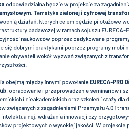
ka
odpowiedzialna będzie w projekcie za zagadnieni
rzemysłowym
. Tematyka
zielonej i cyfrowej transf
wodnią działań, których celem będzie pilotażowe w
frastruktury badawczej w ramach sojuszu EURECA-
ncyjności naukowców poprzez dedykowane programy
nie się dobrymi praktykami poprzez programy mobiln
nie obywateli wokół wyzwań związanych z transfo
rzyszłości.
ia obejmą między innymi powołanie
EURECA-PRO Di
Hub
, opracowanie i przeprowadzenie seminariów i sz
ickich i nieakademickich oraz szkoleń i staży dla 
 związanych z zagadnieniami Przemysłu 4.0 i trans
 intelektualnej, wdrażania innowacji czy przygotow
sków projektowych o wysokiej jakości. W projekcie