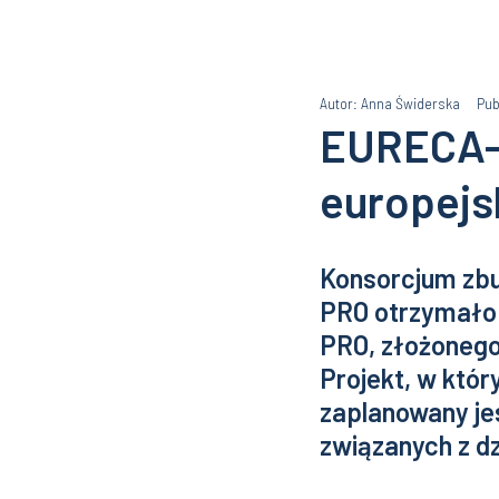
Autor: Anna Świderska
Pub
EURECA-P
europejs
Konsorcjum zbu
PRO otrzymało
PRO, złożoneg
Projekt, w któr
zaplanowany jes
związanych z d