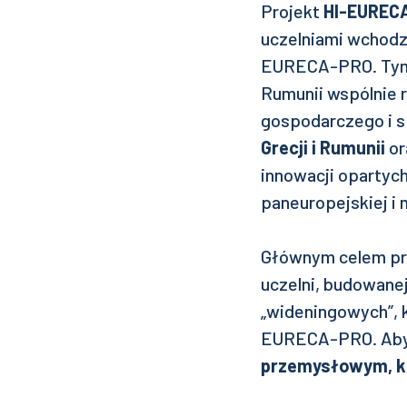
Projekt
HI-EUREC
uczelniami wchodz
EURECA-PRO. Tym ra
Rumunii wspólnie
gospodarczego i s
Grecji i Rumunii
or
innowacji opartyc
paneuropejskiej i
Głównym celem pr
uczelni, budowane
„wideningowych”, 
EURECA-PRO. Aby z
przemysłowym, k