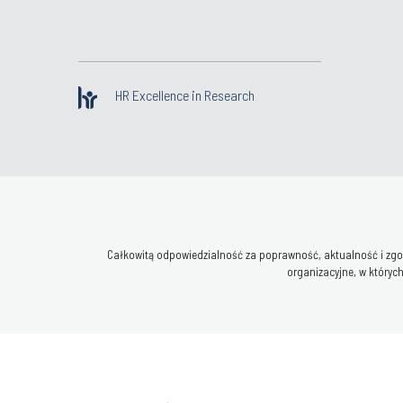
HR Excellence in Research
Całkowitą odpowiedzialność za poprawność, aktualność i zgod
organizacyjne, w których