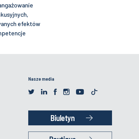
 angażowanie
kusyjnych,
owanych efektów
mpetencje
Nasze media
Biuletyn