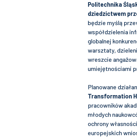
Politechnika Śląs
dziedzictwem p
będzie myślą prze
współdzielenia in
globalnej konkure
warsztaty, dziele
wreszcie angażowa
umiejętnościami p
Planowane działan
Transformation 
pracowników akadem
młodych naukowców
ochrony własności
europejskich wnio