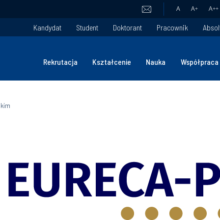
A
A
+
A
++
Kandydat
Student
Doktorant
Pracownik
Absol
Rekrutacja
Kształcenie
Nauka
Współpraca
skim