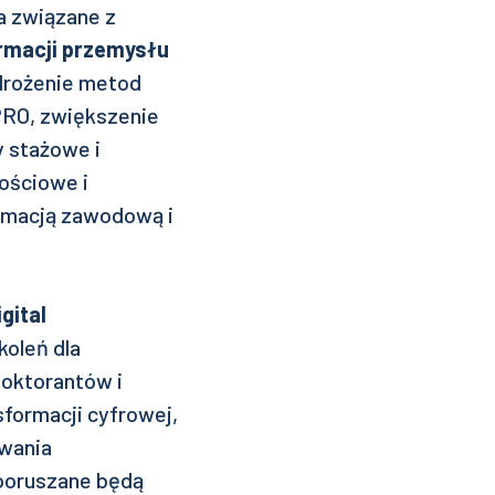
a związane z
ormacji przemysłu
drożenie metod
PRO, zwiększenie
 stażowe i
ościowe i
rmacją zawodową i
gital
koleń dla
doktorantów i
formacji cyfrowej,
ywania
 poruszane będą