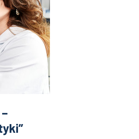
 –
tyki”