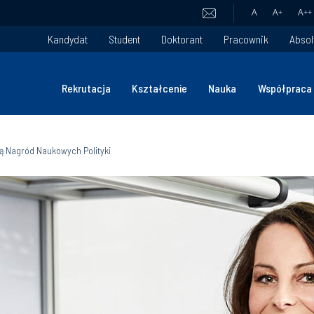
A
A
+
A
++
Kandydat
Student
Doktorant
Pracownik
Absol
Rekrutacja
Kształcenie
Nauka
Współpraca
ką Nagród Naukowych Polityki