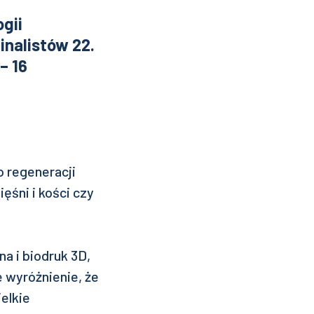
gii
finalistów 22.
– 16
 regeneracji
ęśni i kości czy
na i biodruk 3D,
e wyróżnienie, że
elkie