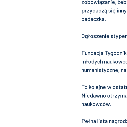
zobowiązanie, żeb
przydadzą się inny
badaczka.
Ogłoszenie stypen
Fundacja Tygodnik
młodych naukowców
humanistyczne, nau
To kolejne w osta
Niedawno otrzymał
naukowców.
Pełna lista nagro