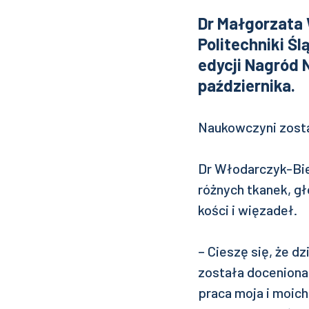
Dr Małgorzata 
Politechniki Śl
edycji Nagród 
października.
Naukowczyni został
Dr Włodarczyk-Bie
różnych tkanek, głó
kości i więzadeł.
– Cieszę się, że dz
została doceniona 
praca moja i moic