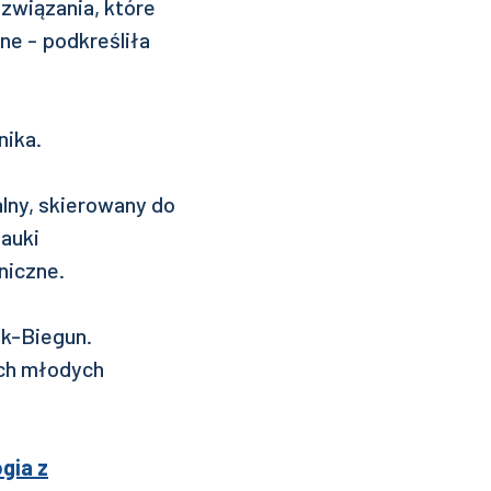
związania, które
ne - podkreśliła
nika.
lny, skierowany do
auki
niczne.
yk-Biegun.
ych młodych
gia z