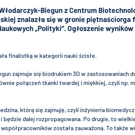
Włodarczyk-Biegun z Centrum Biotechnolo
ąskiej znalazła się w gronie piętnaściorga 
Naukowych „Polityki”. Ogłoszenie wyników 
a finalistką w kategorii nauki ścisłe.
gun zajmuje się biodrukiem 3D w zastosowaniach do
wnie połączeń tkanki twardej i miękkiej, czyli np. mi
iedzina, którą się zajmuję, czyli inżynieria biomedycz
i będzie dalej rozpropagowana. Po drugie, to wielki
h współpracowników została zauważona. To także wi