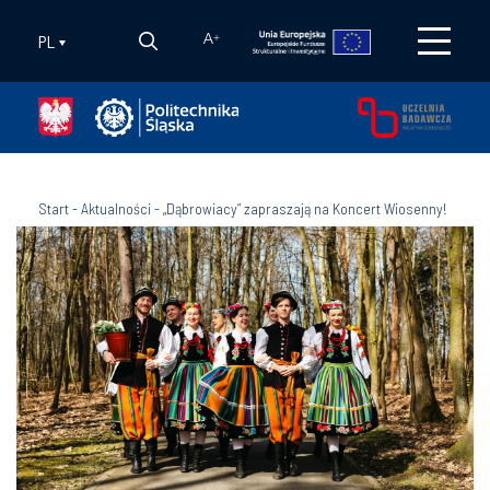
PL
A
+
Start
-
Aktualności
-
„Dąbrowiacy” zapraszają na Koncert Wiosenny!