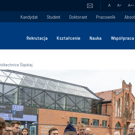
A
A
+
A
++
Kandydat
Student
Doktorant
Pracownik
Absol
Rekrutacja
Kształcenie
Nauka
Współpraca
litechnice Śląskiej