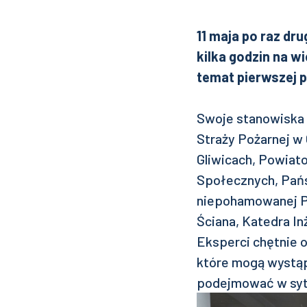
11 maja po raz dru
kilka godzin na w
temat pierwszej p
Swoje stanowiska
Straży Pożarnej w 
Gliwicach, Powiat
Społecznych, Pańs
niepohamowanej P
Ściana, Katedra In
Eksperci chętnie o
które mogą wystąpi
podejmować w syt