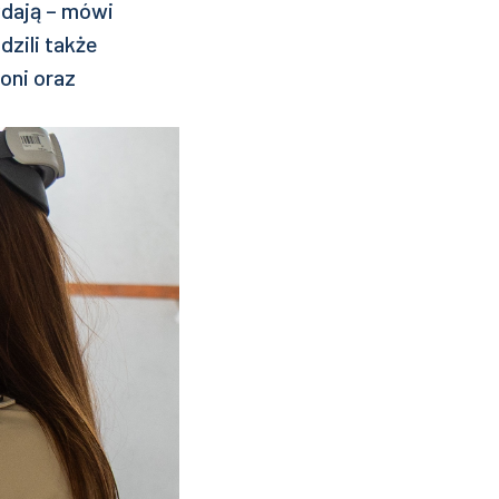
ydają – mówi
dzili także
oni oraz