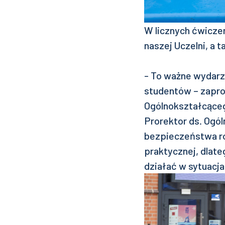
W licznych ćwiczen
naszej Uczelni, a 
- To ważne wydarze
studentów – zapro
Ogólnokształcąceg
Prorektor ds. Ogól
bezpieczeństwa ro
praktycznej, dlateg
działać w sytuacja