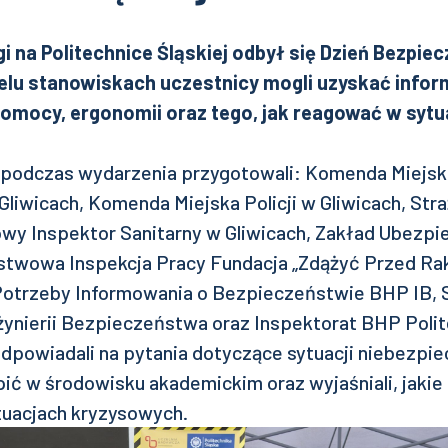
gi na Politechnice Śląskiej odbył się Dzień Bezpie
ielu stanowiskach uczestnicy mogli uzyskać inform
omocy, ergonomii oraz tego, jak reagować w sytua
 podczas wydarzenia przygotowali: Komenda Miejs
Gliwicach, Komenda Miejska Policji w Gliwicach, Str
owy Inspektor Sanitarny w Gliwicach, Zakład Ubezpi
twowa Inspekcja Pracy Fundacja „Zdążyć Przed Ra
otrzeby Informowania o Bezpieczeństwie BHP IB,
żynierii Bezpieczeństwa oraz Inspektorat BHP Polite
dpowiadali na pytania dotyczące sytuacji niebezpie
ć w środowisku akademickim oraz wyjaśniali, jakie 
uacjach kryzysowych.