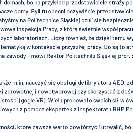
h domach, bo na przykład przedstawiciele straży po
asze domy. Byli tu obecni oczywiście przedstawiciel
abyśmy na Politechnice Śląskiej czuli się bezpiecznie
twowa Inspekcja Pracy, z którą świetnie współprac
zych laboratoriach. Liczę również, że dzięki temu w
ą tematyką w kontekście przyszłej pracy. Bo są to at
 zawody - mówi Rektor Politechniki Śląskiej prof. d
akże m.in. nauczyć się obsługi defibrylatora AED, 
yki zdrowotnej i nowotworowej czy skorzystać z do
istości (gogle VR). Wielu próbowało swoich sił w ć
iowych z pomocą ekspertek z Inspektoratu BHP Polit
ności, które zawsze warto powtórzyć i utrwalić, bo 