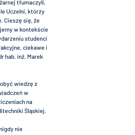
żarnej tłumaczyli,
e Uczelni, którzy
. Cieszę się, że
ujemy w kontekście
ydarzeniu studenci
rakcyjne, ciekawe i
r hab. inż. Marek
zdobyć wiedzę z
świadczeń w
wiczeniach na
echniki Śląskiej.
nigdy nie