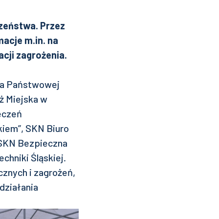
czeństwa. Przez
acje m.in. na
cji zagrożenia.
ka Państwowej
aż Miejska w
eczeń
kiem”, SKN Biuro
 SKN Bezpieczna
chniki Śląskiej.
cznych i zagrożeń,
działania