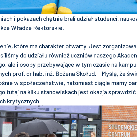
iach i pokazach chętnie brali udział studenci, nauk
także Władze Rektorskie.
nie, które ma charakter otwarty. Jest zorganizowan
siliśmy do udziału również uczniów naszego Akade
o, ale i osoby przebywające w tym czasie na kampu
nych prof. dr hab. inż. Bożena Skołud. - Myślę, że 
śnie w społeczeństwie, natomiast ciągle mamy ba
o tutaj na kilku stanowiskach jest okazja sprawdzić 
ch krytycznych.