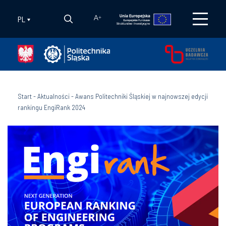
PL
A
+
Start
-
Aktualności
-
Awans Politechniki Śląskiej w najnowszej edycji
rankingu EngiRank 2024