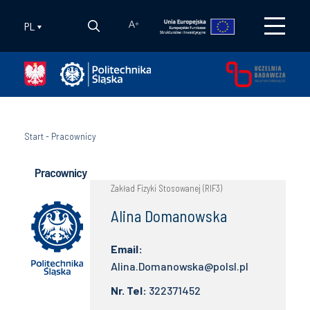
PL
A
+
Start
-
Pracownicy
Pracownicy
Zakład Fizyki Stosowanej (RIF3)
Alina Domanowska
Email:
Alina.Domanowska@polsl.pl
Nr. Tel:
322371452