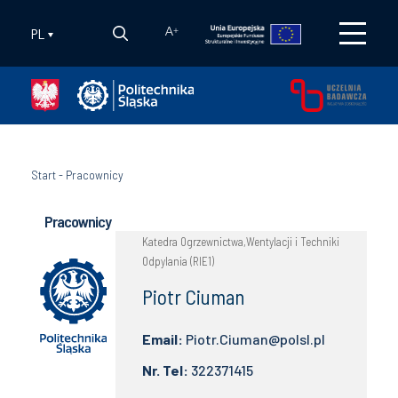
PL
A
+
Start
-
Pracownicy
Pracownicy
Katedra Ogrzewnictwa,Wentylacji i Techniki
Odpylania (RIE1)
Piotr Ciuman
Email:
Piotr.Ciuman@polsl.pl
Nr. Tel:
322371415